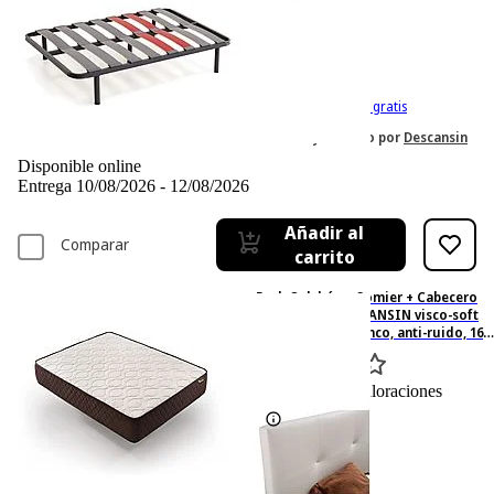
-35%
824,– €
824,00€
534,– €
534,00€
IVA incl. Con envío gratis
Vendido y enviado por
Descansin
Disponible online
Entrega 10/08/2026 - 12/08/2026
Añadir al
Comparar
carrito
Pack Colchón + Somier + Cabecero
160x190 cm - DESCANSIN visco-soft
gel, Tapizado Blanco, anti-ruido, 160
cm x 190 cm, Espumación alta
densidad, Blanco
0
Basado en 0 valoraciones