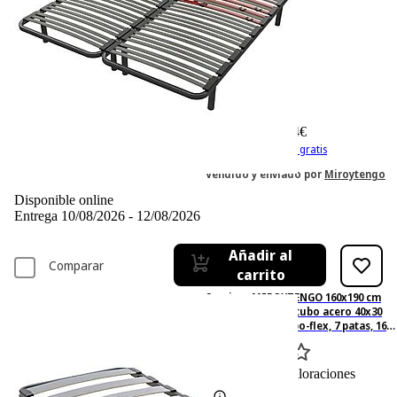
-13%
191,– €
191,00€
165,24 €
165,24€
IVA incl. Con envío gratis
Vendido y enviado por
Miroytengo
Disponible online
Entrega 10/08/2026 - 12/08/2026
Añadir al
Comparar
carrito
Somier - MIROYTENGO 160x190 cm
neo balda ancha, tubo acero 40x30
mm, láminas chopo-flex, 7 patas, 160
cm, Metal, Negro
0
Basado en 0 valoraciones