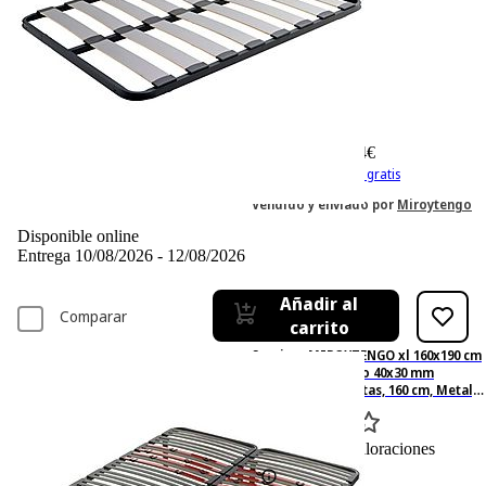
-13%
155,– €
155,00€
134,64 €
134,64€
IVA incl. Con envío gratis
Vendido y enviado por
Miroytengo
Disponible online
Entrega 10/08/2026 - 12/08/2026
Añadir al
Comparar
carrito
Somier - MIROYTENGO xl 160x190 cm
multiláminas tubo 40x30 mm
láminas haya 8 patas, 160 cm, Metal,
Negro
0
Basado en 0 valoraciones