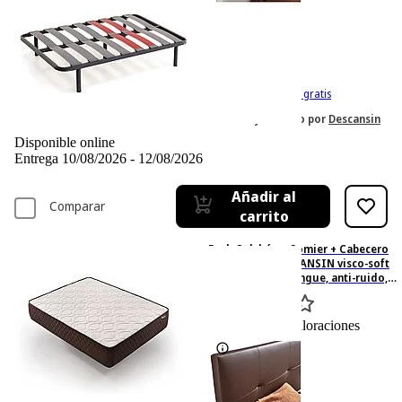
-35%
824,– €
824,00€
534,– €
534,00€
IVA incl. Con envío gratis
Vendido y enviado por
Descansin
Disponible online
Entrega 10/08/2026 - 12/08/2026
Añadir al
Comparar
carrito
Pack Colchón + Somier + Cabecero
160x190 cm - DESCANSIN visco-soft
gel, Tapizado Wengue, anti-ruido,
160 cm x 190 cm, Espumación alta
densidad, Wengué
0
Basado en 0 valoraciones