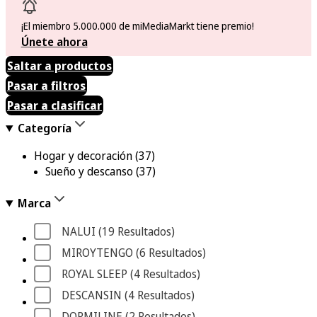
¡El miembro 5.000.000 de miMediaMarkt tiene premio!
Únete ahora
Saltar a productos
Pasar a filtros
Pasar a clasificar
Categoría
Hogar y decoración
(37)
Sueño y descanso
(37)
Marca
NALUI
 (19
 Resultados
)
MIROYTENGO
 (6
 Resultados
)
ROYAL SLEEP
 (4
 Resultados
)
DESCANSIN
 (4
 Resultados
)
DORMILINE
 (2
 Resultados
)