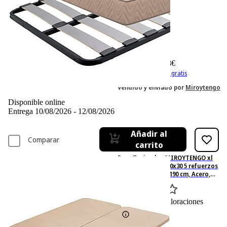
-13%
392,– €
392,00€
340,68 €
340,68€
IVA incl. Con envío gratis
Vendido y enviado por
Miroytengo
Disponible online
Entrega 10/08/2026 - 12/08/2026
Añadir al
Comparar
carrito
Base Tapizada - MIROYTENGO xl
160x190 cm tubo 40x30 5 refuerzos
tejido 3d (patas), 190 cm, Acero,
Beige
0
Basado en 0 valoraciones