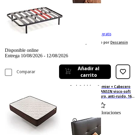
-35%
824,– €
824,00€
534,– €
534,00€
IVA incl. Con envío gratis
Vendido y enviado por
Descansin
Disponible online
Entrega 10/08/2026 - 12/08/2026
Añadir al
Comparar
carrito
Pack Colchón + Somier + Cabecero
160x190 cm - DESCANSIN visco-soft
gel, Tapizado Negro, anti-ruido, 160
cm x 190 cm, Espumación alta
densidad, Negro
0
Basado en 0 valoraciones