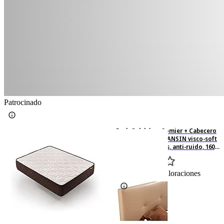
Patrocinado
Pack Colchón + Somier + Cabecero
160x190 cm - DESCANSIN visco-soft
gel, Tapizado Beis, anti-ruido, 160
cm x 190 cm, Espumación alta
densidad, Beige
0
Basado en 0 valoraciones