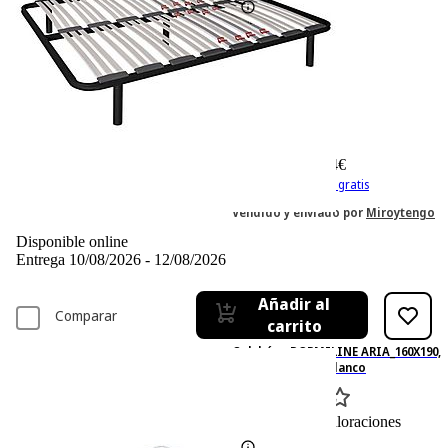
-13%
179,– €
179,00€
155,04 €
155,04€
IVA incl. Con envío gratis
Vendido y enviado por
Miroytengo
Disponible online
Entrega 10/08/2026 - 12/08/2026
Añadir al
Comparar
carrito
Colchón - DORMILINE ARIA_160X190,
160 cm x 190 cm, Blanco
0
Basado en 0 valoraciones