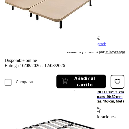
-13%
224,– €
224,00€
194,67 €
194,67€
IVA incl. Con envío gratis
Vendido y enviado por
Miroytengo
Disponible online
Entrega 10/08/2026 - 12/08/2026
Añadir al
Comparar
carrito
Somier - MIROYTENGO 160x190 cm
neo balda ancha, acero 40x30 mm,
chopo-flex, sin patas, 160 cm, Metal,
Negro
0
Basado en 0 valoraciones