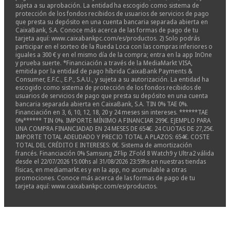
sujeta a su aprobación. La entidad ha escogido como sistema de
protección de los fondos recibidos de usuarios de servicios de pago
que presta su depósito en una cuenta bancaria separada abierta en
CaixaBank, S.A. Conoce más acerca de las formas de pago de tu
tarjeta aquí: www.caixabankpc.com/es/productos. 2) Solo podrás
participar en el sorteo de la Rueda Loca con las compras inferiores o
iguales a 300 € y en el mismo día de la compra; entra en la app InOne
y prueba suerte. *Financiación a través de la MediaMarkt VISA,
emitida por la entidad de pago híbrida CaixaBank Payments &
Consumer, E.F.C., E.P., S.A.U., y sujeta a su autorización. La entidad ha
escogido como sistema de protección de los fondos recibidos de
usuarios de servicios de pago que presta su depósito en una cuenta
bancaria separada abierta en CaixaBank, S.A. TIN 0% TAE 0%.
Financiación en 3, 6, 10, 12, 18, 20 y 24 meses sin intereses. ******TAE
0%****** TIN 0%. IMPORTE MÍNIMO A FINANCIAR 299€. EJEMPLO PARA
UNA COMPRA FINANCIADAD EN 24 MESES DE 654€. 24 CUOTAS DE 27,25€.
IMPORTE TOTAL ADEUDADO Y PRECIO TOTAL A PLAZOS: 654€. COSTE
TOTAL DEL CRÉDITO E INTERESES: 0€. Sistema de amortización
francés. Financiación 0% Samsung ZFlip ZFold 8 Watch9 y Ultra2 válida
desde el 22/07/2026 15:00hs al 31/08/2026 23:59hs en nuestras tiendas
físicas, en mediamarkt.es y en la app, no acumulable a otras
promociones. Conoce más acerca de las formas de pago de tu
tarjeta aquí: www.caixabankpc.com/es/productos.