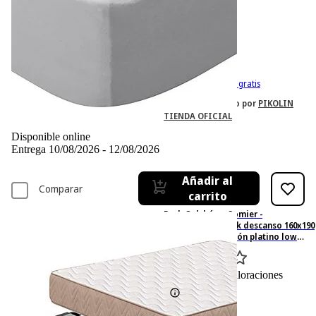
-24%
36,59 €
36,59€
27,50 €
27,50€
IVA incl. Con envío gratis
Vendido y enviado por
PIKOLIN
TIENDA OFICIAL
Disponible online
Entrega 10/08/2026 - 12/08/2026
Añadir al
Comparar
carrito
Pack Colchón + Somier -
MIROYTENGO Pack descanso 160x190
cm somier y colchón platino low
cost, 160 cm, Metal, Negro
0
Basado en 0 valoraciones