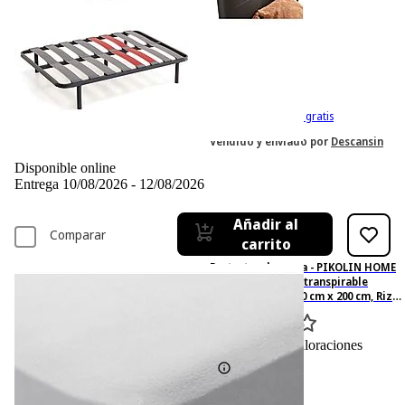
-35%
824,– €
824,00€
534,– €
534,00€
IVA incl. Con envío gratis
Vendido y enviado por
Descansin
Disponible online
Entrega 10/08/2026 - 12/08/2026
Añadir al
Comparar
carrito
Protector de cama - PIKOLIN HOME
de rizo Aloe Vera transpirable
160x190/200cm, 160 cm x 200 cm, Rizo
de algodón, Blanco
0
Basado en 0 valoraciones