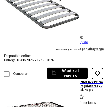
-13%
171,– €
171,00€
147,90 €
147,90€
IVA incl. Con envío gratis
Vendido y enviado por
Miroytengo
Disponible online
Entrega 10/08/2026 - 12/08/2026
Añadir al
Comparar
carrito
Somier - MIROYTENGO 160x190 cm
multiláminas con reguladores y 7
patas, 160 cm, Metal, Negro
0
Basado en 0 valoraciones