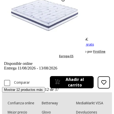
-38%
819,39 €
819,39€
499,95 €
499,95€
IVA incl. Con envío gratis
Vendido y enviado por
Firstline
Europa ES
Disponible online
Entrega 11/08/2026 - 13/08/2026
Añadir al
Comparar
carrito
12 de 37
Mostrar 12 productos más
Confianza online
Betterway
MediaMarkt VISA
Mejor precio
Glovo
Devoluciones