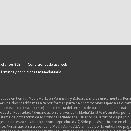
 clientes B2B
Condiciones de uso web
Términos y condiciones miMediaMarkt
licados en tiendas MediaMarkt en Península y Baleares. Envíos únicamente a Pení
 una clasificación más alta por formar parte de promociones especiales o campañ
de relevancia descendente): coincidencia del término de búsqueda con los datos 
oducto. Publicidad: 1) Financiación a través de la MediaMarkt VISA, emitida por 
o sistema de protección de los fondos recibidos de usuarios de servicios de pago
eta aquí: www.caixabankpc.com/es/productos. 2) Solo podrás participar en el sor
te. *Financiación a través de la MediaMarkt VISA, emitida por la entidad de pago 