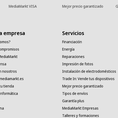
MediaMarkt VISA
Mejor precio garantizado
G
a empresa
Servicios
somos?
Financiación
compromisos
Energía
 MediaMarkt
Reparaciones
ensa
Impresión de fotos
n nosotros
Instalación de electrodomésticos
 mediamarkt.es
Trade In: Vende tus dispositivos
tu tienda
Mejor precio garantizado
informática
Tipos de envíos
Garantía plus
ana
MediaMarkt Empresas
Talleres y formaciones