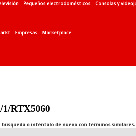
elevisión
Pequeños electrodomésticos
Consolas y video
arkt
Empresas
Marketplace
6/1/RTX5060
 búsqueda o inténtalo de nuevo con términos similares.