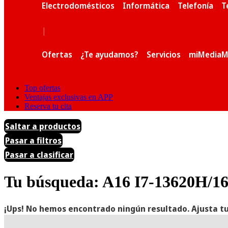
Electrodomésticos
Informática
Telefonía
T
|
Ofertas
¿Te ayudamos?
Servicios
miMediaM
Top ofertas
Ventajas exclusivas en APP
Reserva tu cita
Saltar a productos
Pasar a filtros
Pasar a clasificar
Tu búsqueda: A16 I7-13620H/1
¡Ups! No hemos encontrado ningún resultado. Ajusta tu