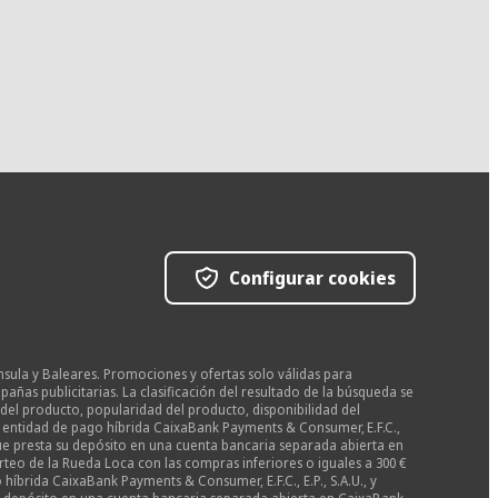
Configurar cookies
nsula y Baleares. Promociones y ofertas solo válidas para
as publicitarias. La clasificación del resultado de la búsqueda se
del producto, popularidad del producto, disponibilidad del
la entidad de pago híbrida CaixaBank Payments & Consumer, E.F.C.,
 que presta su depósito en una cuenta bancaria separada abierta en
teo de la Rueda Loca con las compras inferiores o iguales a 300 €
híbrida CaixaBank Payments & Consumer, E.F.C., E.P., S.A.U., y