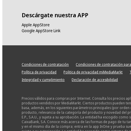
Descárgate nuestra APP
Apple AppStore
Google AppStore Link
Condiciones de contratación
Condiciones de contratación para
Política de privacidad
Politica de privacidad miMediaMarkt
Integridad y cumplimiento
Declaración de accesibilidad
Precios válidos para compras por Internet. Consulta los precios ap
productos vendidos por MediaMarkt. Ciertos productos pueden tener
basa, además, en los siguientes parámetros principales (por orden 
producto, relevancia de la categoría del producto y novedad del pr
E.P., S.A.U., y sujeta a su aprobación. La entidad ha escogido com
CaixaBank, S.A. Conoce más acerca de las formas de pago de tu tarj
y en el mismo día de la compra; entra en la app InOne y prueba suer