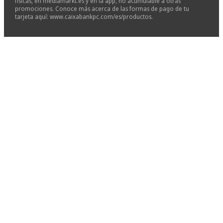
físicas, en mediamarkt.es y en la app, no acumulable a otras
promociones. Conoce más acerca de las formas de pago de tu
tarjeta aquí: www.caixabankpc.com/es/productos.