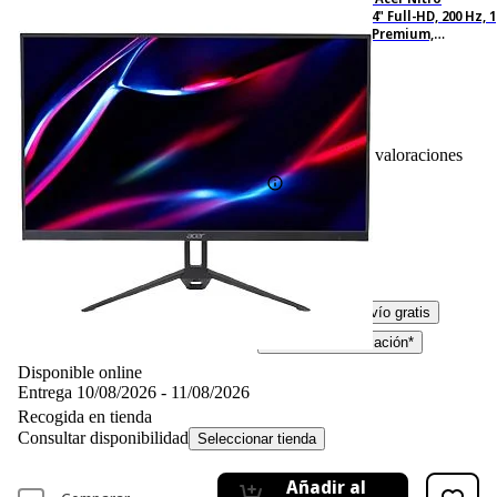
KG243YX1BMIPX, 24" Full-HD, 200 Hz, 1
ms, IPS, FreeSync Premium,
Altavoces integrados, Negro
43
Basado en 43 valoraciones
129,– €
129,00€
IVA incl. Con envío gratis
Simula tu financiación*
Disponible online
Entrega 10/08/2026 - 11/08/2026
Recogida en tienda
Consultar disponibilidad
Seleccionar tienda
Añadir al