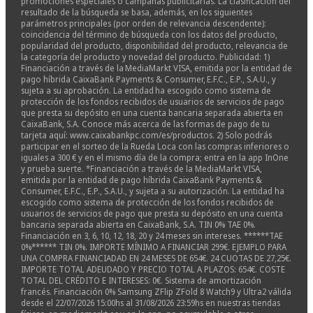
promociones especiales o campañas publicitarias. La clasificación del
resultado de la búsqueda se basa, además, en los siguientes
parámetros principales (por orden de relevancia descendente):
coincidencia del término de búsqueda con los datos del producto,
popularidad del producto, disponibilidad del producto, relevancia de
la categoría del producto y novedad del producto. Publicidad: 1)
Financiación a través de la MediaMarkt VISA, emitida por la entidad de
pago híbrida CaixaBank Payments & Consumer, E.F.C., E.P., S.A.U., y
sujeta a su aprobación. La entidad ha escogido como sistema de
protección de los fondos recibidos de usuarios de servicios de pago
que presta su depósito en una cuenta bancaria separada abierta en
CaixaBank, S.A. Conoce más acerca de las formas de pago de tu
tarjeta aquí: www.caixabankpc.com/es/productos. 2) Solo podrás
participar en el sorteo de la Rueda Loca con las compras inferiores o
iguales a 300 € y en el mismo día de la compra; entra en la app InOne
y prueba suerte. *Financiación a través de la MediaMarkt VISA,
emitida por la entidad de pago híbrida CaixaBank Payments &
Consumer, E.F.C., E.P., S.A.U., y sujeta a su autorización. La entidad ha
escogido como sistema de protección de los fondos recibidos de
usuarios de servicios de pago que presta su depósito en una cuenta
bancaria separada abierta en CaixaBank, S.A. TIN 0% TAE 0%.
Financiación en 3, 6, 10, 12, 18, 20 y 24 meses sin intereses. ******TAE
0%****** TIN 0%. IMPORTE MÍNIMO A FINANCIAR 299€. EJEMPLO PARA
UNA COMPRA FINANCIADAD EN 24 MESES DE 654€. 24 CUOTAS DE 27,25€.
IMPORTE TOTAL ADEUDADO Y PRECIO TOTAL A PLAZOS: 654€. COSTE
TOTAL DEL CRÉDITO E INTERESES: 0€. Sistema de amortización
francés. Financiación 0% Samsung ZFlip ZFold 8 Watch9 y Ultra2 válida
desde el 22/07/2026 15:00hs al 31/08/2026 23:59hs en nuestras tiendas