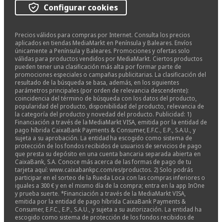
Configurar cookies
Precios válidos para compras por Internet. Consulta los precios
aplicados en tiendas MediaMarkt en Península y Baleares. Envíos
únicamente a Península y Baleares. Promociones y ofertas solo
válidas para productos vendidos por MediaMarkt. Ciertos productos
pueden tener una clasificación más alta por formar parte de
promociones especiales o campañas publicitarias. La clasificación del
resultado de la búsqueda se basa, además, en los siguientes
parámetros principales (por orden de relevancia descendente):
coincidencia del término de búsqueda con los datos del producto,
popularidad del producto, disponibilidad del producto, relevancia de
la categoría del producto y novedad del producto. Publicidad: 1)
Financiación a través de la MediaMarkt VISA, emitida por la entidad de
pago híbrida CaixaBank Payments & Consumer, E.F.C., E.P., S.A.U., y
sujeta a su aprobación. La entidad ha escogido como sistema de
protección de los fondos recibidos de usuarios de servicios de pago
que presta su depósito en una cuenta bancaria separada abierta en
CaixaBank, S.A. Conoce más acerca de las formas de pago de tu
tarjeta aquí: www.caixabankpc.com/es/productos. 2) Solo podrás
participar en el sorteo de la Rueda Loca con las compras inferiores o
iguales a 300 € y en el mismo día de la compra; entra en la app InOne
y prueba suerte. *Financiación a través de la MediaMarkt VISA,
emitida por la entidad de pago híbrida CaixaBank Payments &
Consumer, E.F.C., E.P., S.A.U., y sujeta a su autorización. La entidad ha
escogido como sistema de protección de los fondos recibidos de