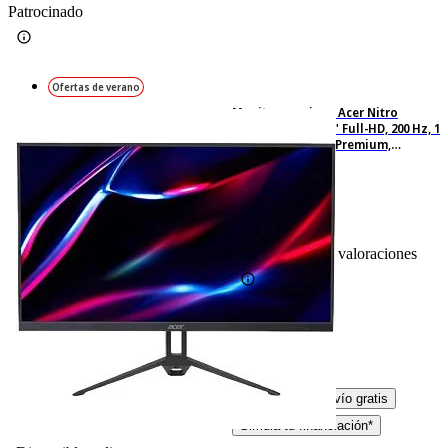
Patrocinado
Ofertas de verano
Monitor gaming - Acer Nitro
KG273X1BMIPX, 27" Full-HD, 200 Hz, 1
ms, IPS, FreeSync Premium,
Altavoces integrados, Negro
43
Basado en 43 valoraciones
-25%
159,– €
159,00€
119,– €
119,00€
IVA incl. Con envío gratis
Simula tu financiación*