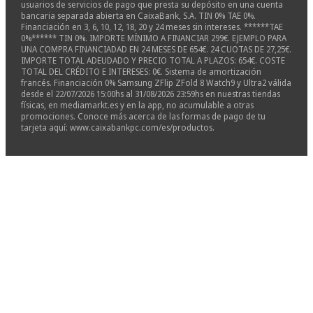
usuarios de servicios de pago que presta su depósito en una cuenta
bancaria separada abierta en CaixaBank, S.A. TIN 0% TAE 0%.
Financiación en 3, 6, 10, 12, 18, 20 y 24 meses sin intereses. ******TAE
0%****** TIN 0%. IMPORTE MÍNIMO A FINANCIAR 299€. EJEMPLO PARA
UNA COMPRA FINANCIADAD EN 24 MESES DE 654€. 24 CUOTAS DE 27,25€.
IMPORTE TOTAL ADEUDADO Y PRECIO TOTAL A PLAZOS: 654€. COSTE
TOTAL DEL CRÉDITO E INTERESES: 0€. Sistema de amortización
francés. Financiación 0% Samsung ZFlip ZFold 8 Watch9 y Ultra2 válida
desde el 22/07/2026 15:00hs al 31/08/2026 23:59hs en nuestras tiendas
físicas, en mediamarkt.es y en la app, no acumulable a otras
promociones. Conoce más acerca de las formas de pago de tu
tarjeta aquí: www.caixabankpc.com/es/productos.