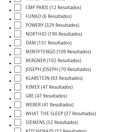
CMP PARIS
 (12
 Resultados
)
FUNKO
 (6
 Resultados
)
POWERY
 (329
 Resultados
)
NORTHIO
 (190
 Resultados
)
DAM
 (151
 Resultados
)
MIROYTENGO
 (109
 Resultados
)
BERGNER
 (102
 Resultados
)
JOSEPH JOSEPH
 (70
 Resultados
)
KLARSTEIN
 (63
 Resultados
)
KIMEX
 (47
 Resultados
)
GRE
 (47
 Resultados
)
WEBER
 (41
 Resultados
)
WHAT THE SLEEP
 (37
 Resultados
)
SIEMENS
 (32
 Resultados
)
KITCHENAID
 (32
 Resultados
)