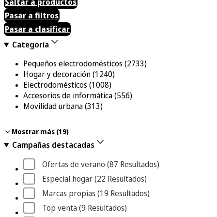
Saltar a productos
Pasar a filtros
Pasar a clasificar
Categoría
Pequeños electrodomésticos
(2733)
Hogar y decoración
(1240)
Electrodomésticos
(1008)
Accesorios de informática
(556)
Movilidad urbana
(313)
Informática
Deporte y nutrición
Outlet y reacondicionados
Relojes inteligentes y wearables
Gaming
Televisión
Consolas y videojuegos
Belleza y salud
Audio y HiFi
Climatización y calefacción
Telefonía
Juguetes
Cine, música y libros
Oficina
Mascotas
Smarthome y domótica
Fotografía
Energía renovable
Empresas
(18)
(122)
(29)
(12)
(41)
(1)
(98)
(6)
(223)
(46)
(51)
(5)
(196)
(25)
(77)
(11)
(175)
(45)
(149)
Mostrar más (19)
Campañas destacadas
Ofertas de verano
 (87
 Resultados
)
Especial hogar
 (22
 Resultados
)
Marcas propias
 (19
 Resultados
)
Top venta
 (9
 Resultados
)