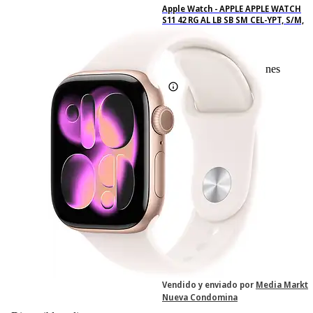
Apple Watch - APPLE APPLE WATCH
S11 42 RG AL LB SB SM CEL-YPT, S/M,
Aluminio, Oro rosa
0
Basado en 0 valoraciones
-33%
599,– €
599,00€
399,– €
399,00€
IVA incl. Con envío gratis
Vendido y enviado por
Media Markt
Nueva Condomina