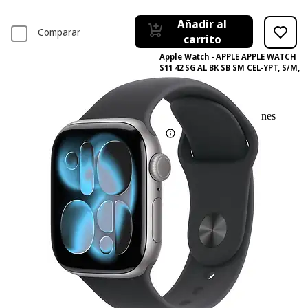
Añadir al
Comparar
carrito
Apple Watch - APPLE APPLE WATCH
S11 42 SG AL BK SB SM CEL-YPT, S/M,
Aluminio, Negro
0
Basado en 0 valoraciones
-8%
666,99 €
666,99€
610,99 €
610,99€