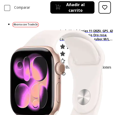
Añadir al
Comparar
carrito
Ahorra con Trade In
Apple Watch Series 11 (2025), GPS, 42
mm, Caja de aluminio Oro rosa,
Correa deportiva Rosa rubor, M/L,
Calidad del sueño, 24h Autonomía
389
Basado en 389 valoraciones