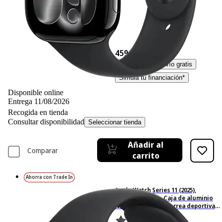
459,– €
459,00€
IVA incl. Con envío gratis
Simula tu financiación*
Disponible online
Entrega 11/08/2026
Recogida en tienda
Consultar disponibilidad
Seleccionar tienda
Añadir al
Comparar
carrito
Ahorra con Trade In
Apple Watch Series 11 (2025),
GPS+CEL, 42 mm, Caja de aluminio
Negro Azabache, Correa deportiva
Negra, S/M, Calidad del sueño, 24h
Autonomía