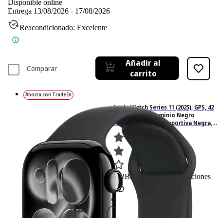
Disponible online
Entrega 13/08/2026 - 17/08/2026
Reacondicionado: Excelente
Añadir al
Comparar
carrito
Ahorra con Trade In
Apple Watch Series 11 (2025), GPS, 42
mm, Caja de aluminio Negro
Azabache, Correa deportiva Negra,
S/M, Calidad del sueño, 24h
Autonomía
392
Basado en 392 valoraciones