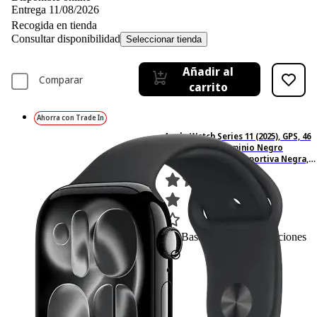
Entrega 11/08/2026
Recogida en tienda
Consultar disponibilidad
Seleccionar tienda
Añadir al
Comparar
carrito
Ahorra con Trade In
Apple Watch Series 11 (2025), GPS, 46
mm, Caja de aluminio Negro
Azabache, Correa deportiva Negra,
S/M, Calidad del sueño, 24h
Autonomía
390
Basado en 390 valoraciones