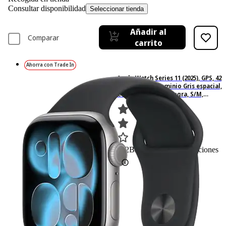
Consultar disponibilidad
Seleccionar tienda
Añadir al
Comparar
carrito
Ahorra con Trade In
Apple Watch Series 11 (2025), GPS, 42
mm, Caja de aluminio Gris espacial,
Correa deportiva Negra, S/M,
Calidad del sueño, 24h Autonomía
392
Basado en 392 valoraciones