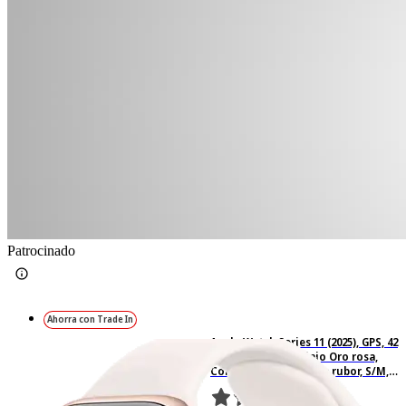
Patrocinado
Ahorra con Trade In
Apple Watch Series 11 (2025), GPS, 42
mm, Caja de aluminio Oro rosa,
Correa deportiva Rosa rubor, S/M,
Calidad del sueño, 24h Autonomía