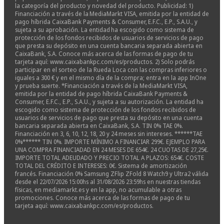
la categoría del producto y novedad del producto. Publicidad: 1)
Financiación a través de la MediaMarkt VISA, emitida por la entidad de
pago híbrida CaixaBank Payments & Consumer, E.F.C., E.P., S.A.U., y
sujeta a su aprobación. La entidad ha escogido como sistema de
protección de los fondos recibidos de usuarios de servicios de pago
que presta su depósito en una cuenta bancaria separada abierta en
CaixaBank, S.A. Conoce más acerca de las formas de pago de tu
tarjeta aquí: www.caixabankpc.com/es/productos. 2) Solo podrás
participar en el sorteo de la Rueda Loca con las compras inferiores o
iguales a 300 € y en el mismo día de la compra; entra en la app InOne
y prueba suerte. *Financiación a través de la MediaMarkt VISA,
emitida por la entidad de pago híbrida CaixaBank Payments &
Consumer, E.F.C., E.P., S.A.U., y sujeta a su autorización. La entidad ha
escogido como sistema de protección de los fondos recibidos de
usuarios de servicios de pago que presta su depósito en una cuenta
bancaria separada abierta en CaixaBank, S.A. TIN 0% TAE 0%.
Financiación en 3, 6, 10, 12, 18, 20 y 24 meses sin intereses. ******TAE
0%****** TIN 0%. IMPORTE MÍNIMO A FINANCIAR 299€. EJEMPLO PARA
UNA COMPRA FINANCIADAD EN 24 MESES DE 654€. 24 CUOTAS DE 27,25€.
IMPORTE TOTAL ADEUDADO Y PRECIO TOTAL A PLAZOS: 654€. COSTE
TOTAL DEL CRÉDITO E INTERESES: 0€. Sistema de amortización
francés. Financiación 0% Samsung ZFlip ZFold 8 Watch9 y Ultra2 válida
desde el 22/07/2026 15:00hs al 31/08/2026 23:59hs en nuestras tiendas
físicas, en mediamarkt.es y en la app, no acumulable a otras
promociones. Conoce más acerca de las formas de pago de tu
tarjeta aquí: www.caixabankpc.com/es/productos.