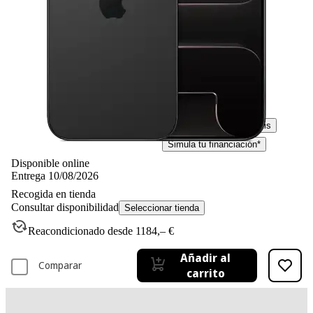
-15%
1719,– €
1719,00€
1459,– €
1459,00€
IVA incl. Con envío gratis
Simula tu financiación*
Disponible online
Entrega 10/08/2026
Recogida en tienda
Consultar disponibilidad
Seleccionar tienda
Reacondicionado desde 1184,– €
Añadir al
Comparar
carrito