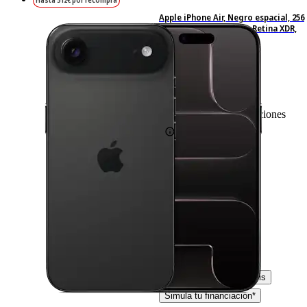
Hasta 512€ por recompra
Apple iPhone Air, Negro espacial, 256
GB, 5G, 6.5 " OLED Super Retina XDR,
Chip A19 Pro, iOS
83
Basado en 83 valoraciones
-26%
1219,– €
1219,00€
899,– €
899,00€
IVA incl. Con envío gratis
Simula tu financiación*