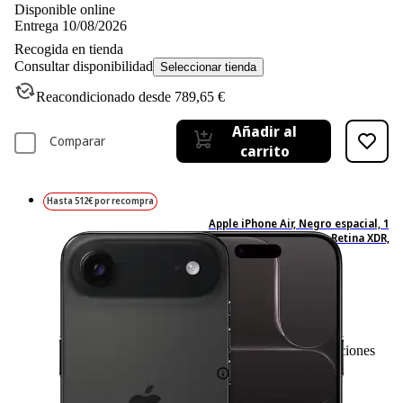
Disponible online
Entrega 10/08/2026
Recogida en tienda
Consultar disponibilidad
Seleccionar tienda
Reacondicionado desde 789,65 €
Añadir al
Comparar
carrito
Hasta 512€ por recompra
Apple iPhone Air, Negro espacial, 1
TB, 5G, 6.5 " OLED Super Retina XDR,
Chip A19 Pro, iOS
81
Basado en 81 valoraciones