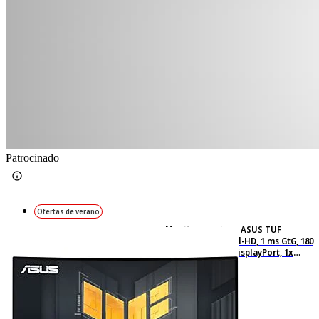
Patrocinado
Ofertas de verano
Monitor gaming - ASUS TUF
VG27VQ3B, 27", Full-HD, 1 ms GtG, 180
Hz, 2x HDMI, 1x DisplayPort, 1x
Auriculares, Altavoces integrados,
Negro