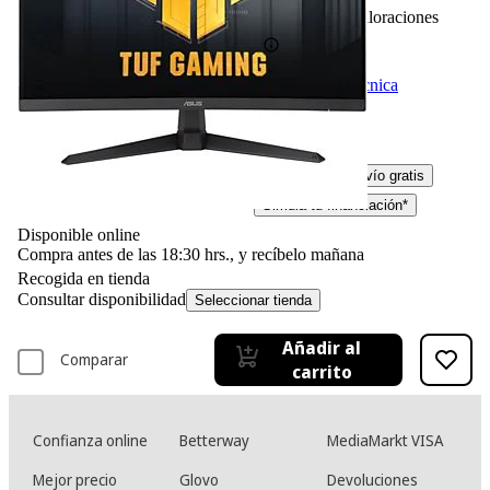
7
Basado en 7 valoraciones
Ficha técnica
-5%
169,– €
169,00€
159,– €
159,00€
IVA incl. Con envío gratis
Simula tu financiación*
Disponible online
Compra antes de las 18:30 hrs., y recíbelo mañana
Recogida en tienda
Consultar disponibilidad
Seleccionar tienda
Añadir al
Comparar
carrito
Confianza online
Betterway
MediaMarkt VISA
Mejor precio
Glovo
Devoluciones