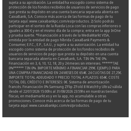
sujeta a su aprobación. La entidad ha escogido como sistema de
protección de los fondos recibidos de usuarios de servicios de pago
que presta su depósito en una cuenta bancaria separada abierta en
CaixaBank, S.A. Conoce más acerca de las formas de pago de tu
tarjeta aquí: www.caixabankpc.com/es/productos. 2) Solo podrás
participar en el sorteo de la Rueda Loca con las compras inferiores o
iguales a 300 € y en el mismo día de la compra; entra en la app InOne
y prueba suerte. *Financiación a través de la MediaMarkt VISA,
emitida por la entidad de pago híbrida CaixaBank Payments &
Consumer, E.F.C., E.P., S.A.U., y sujeta a su autorización. La entidad ha
escogido como sistema de protección de los fondos recibidos de
usuarios de servicios de pago que presta su depósito en una cuenta
bancaria separada abierta en CaixaBank, S.A. TIN 0% TAE 0%.
Financiación en 3, 6, 10, 12, 18, 20 y 24 meses sin intereses. ******TAE
0%****** TIN 0%. IMPORTE MÍNIMO A FINANCIAR 299€. EJEMPLO PARA
UNA COMPRA FINANCIADAD EN 24 MESES DE 654€. 24 CUOTAS DE 27,25€.
IMPORTE TOTAL ADEUDADO Y PRECIO TOTAL A PLAZOS: 654€. COSTE
TOTAL DEL CRÉDITO E INTERESES: 0€. Sistema de amortización
francés. Financiación 0% Samsung ZFlip ZFold 8 Watch9 y Ultra2 válida
desde el 22/07/2026 15:00hs al 31/08/2026 23:59hs en nuestras tiendas
físicas, en mediamarkt.es y en la app, no acumulable a otras
promociones. Conoce más acerca de las formas de pago de tu
tarjeta aquí: www.caixabankpc.com/es/productos.