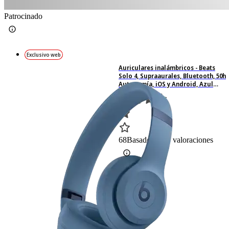
Patrocinado
Exclusivo web
Auriculares inalámbricos - Beats
Solo 4, Supraaurales, Bluetooth, 50h
Autonomía, iOS y Android, Azul
pizarra
68
Basado en 68 valoraciones