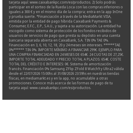
tarjeta aquí: www.caixabankpc.com/es/productos. 2) Solo podrás
participar en el sorteo de la Rueda Loca con las compras inferiores o
iguales a 300 € y en el mismo día de la compra; entra en la app InOne
y prueba suerte. *Financiación a través de la MediaMarkt VISA,
emitida por la entidad de pago híbrida CaixaBank Payments &
Consumer, E.F.C., E.P., S.A.U., y sujeta a su autorización. La entidad ha
escogido como sistema de protección de los fondos recibidos de
usuarios de servicios de pago que presta su depósito en una cuenta
bancaria separada abierta en CaixaBank, S.A. TIN 0% TAE 0%.
Financiación en 3, 6, 10, 12, 18, 20 y 24 meses sin intereses. ******TAE
0%****** TIN 0%. IMPORTE MÍNIMO A FINANCIAR 299€. EJEMPLO PARA
UNA COMPRA FINANCIADAD EN 24 MESES DE 654€. 24 CUOTAS DE 27,25€.
IMPORTE TOTAL ADEUDADO Y PRECIO TOTAL A PLAZOS: 654€. COSTE
TOTAL DEL CRÉDITO E INTERESES: 0€. Sistema de amortización
francés. Financiación 0% Samsung ZFlip ZFold 8 Watch9 y Ultra2 válida
desde el 22/07/2026 15:00hs al 31/08/2026 23:59hs en nuestras tiendas
físicas, en mediamarkt.es y en la app, no acumulable a otras
promociones. Conoce más acerca de las formas de pago de tu
tarjeta aquí: www.caixabankpc.com/es/productos.