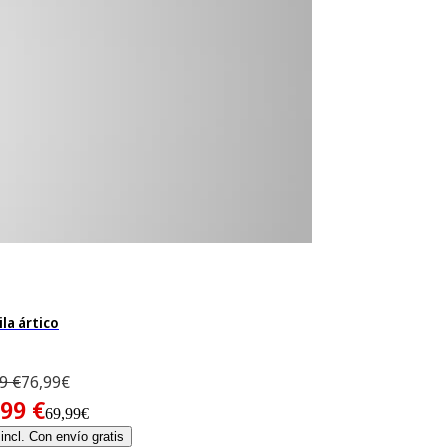
la ártico
9 €
76,99€
,99 €
69,99€
incl. Con envío gratis