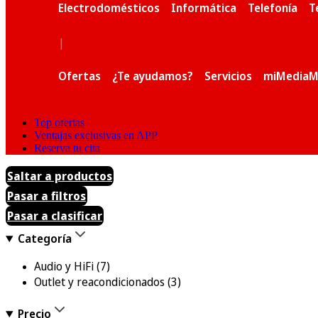
Electrodomésticos
Informática
Telefonía
T
|
Ofertas
¿Te ayudamos?
Servicios
miMediaM
Top ofertas
Ventajas exclusivas en APP
Reserva tu cita
Saltar a productos
Pasar a filtros
Pasar a clasificar
Categoría
Audio y HiFi
(7)
Outlet y reacondicionados
(3)
Precio