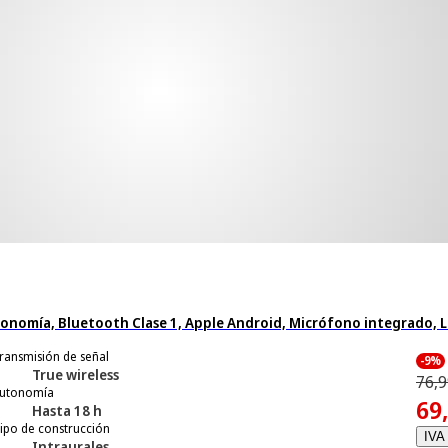
tonomía, Bluetooth Clase 1, Apple Android, Micrófono integrado, Li
ransmisión de señal
-9%
True wireless
76,9
utonomía
69
Hasta 18 h
ipo de construcción
IVA 
Intraurales