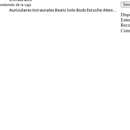
ontenido de la caja
Simu
Auriculares intraurales Beats Solo Buds Estuche Almohadillas en cuatro tamaños Tarjeta de garantía (El adaptador de corriente y el cable USB-C de carga se venden por separado)
Disp
Entr
Reco
Cons