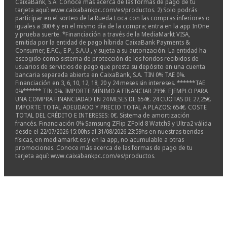
CaixaBank, S.A. Conoce más acerca de las formas de pago de tu
tarjeta aquí: www.caixabankpc.com/es/productos. 2) Solo podrás
participar en el sorteo de la Rueda Loca con las compras inferiores o
iguales a 300 € y en el mismo día de la compra; entra en la app InOne
y prueba suerte. *Financiación a través de la MediaMarkt VISA,
emitida por la entidad de pago híbrida CaixaBank Payments &
Consumer, E.F.C., E.P., S.A.U., y sujeta a su autorización. La entidad ha
escogido como sistema de protección de los fondos recibidos de
usuarios de servicios de pago que presta su depósito en una cuenta
bancaria separada abierta en CaixaBank, S.A. TIN 0% TAE 0%.
Financiación en 3, 6, 10, 12, 18, 20 y 24 meses sin intereses. ******TAE
0%****** TIN 0%. IMPORTE MÍNIMO A FINANCIAR 299€. EJEMPLO PARA
UNA COMPRA FINANCIADAD EN 24 MESES DE 654€. 24 CUOTAS DE 27,25€.
IMPORTE TOTAL ADEUDADO Y PRECIO TOTAL A PLAZOS: 654€. COSTE
TOTAL DEL CRÉDITO E INTERESES: 0€. Sistema de amortización
francés. Financiación 0% Samsung ZFlip ZFold 8 Watch9 y Ultra2 válida
desde el 22/07/2026 15:00hs al 31/08/2026 23:59hs en nuestras tiendas
físicas, en mediamarkt.es y en la app, no acumulable a otras
promociones. Conoce más acerca de las formas de pago de tu
tarjeta aquí: www.caixabankpc.com/es/productos.