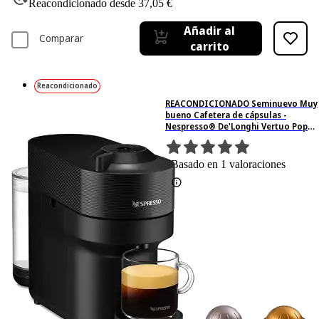
Reacondicionado desde 37,05 €
Añadir al
Comparar
carrito
Reacondicionado
REACONDICIONADO Seminuevo Muy
bueno Cafetera de cápsulas -
Nespresso® De'Longhi Vertuo Pop
ENV90.B, 1260 W, 0.56 l, Calentamiento
30s
1
Basado en 1 valoraciones