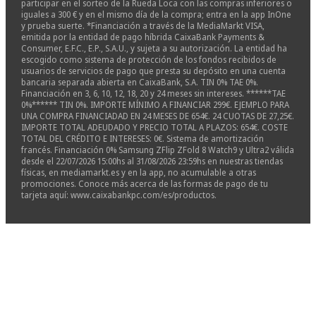
participar en el sorteo de la Rueda Loca con las compras inferiores o
iguales a 300 € y en el mismo día de la compra; entra en la app InOne
y prueba suerte. *Financiación a través de la MediaMarkt VISA,
emitida por la entidad de pago híbrida CaixaBank Payments &
Consumer, E.F.C., E.P., S.A.U., y sujeta a su autorización. La entidad ha
escogido como sistema de protección de los fondos recibidos de
usuarios de servicios de pago que presta su depósito en una cuenta
bancaria separada abierta en CaixaBank, S.A. TIN 0% TAE 0%.
Financiación en 3, 6, 10, 12, 18, 20 y 24 meses sin intereses. ******TAE
0%****** TIN 0%. IMPORTE MÍNIMO A FINANCIAR 299€. EJEMPLO PARA
UNA COMPRA FINANCIADAD EN 24 MESES DE 654€. 24 CUOTAS DE 27,25€.
IMPORTE TOTAL ADEUDADO Y PRECIO TOTAL A PLAZOS: 654€. COSTE
TOTAL DEL CRÉDITO E INTERESES: 0€. Sistema de amortización
francés. Financiación 0% Samsung ZFlip ZFold 8 Watch9 y Ultra2 válida
desde el 22/07/2026 15:00hs al 31/08/2026 23:59hs en nuestras tiendas
físicas, en mediamarkt.es y en la app, no acumulable a otras
promociones. Conoce más acerca de las formas de pago de tu
tarjeta aquí: www.caixabankpc.com/es/productos.