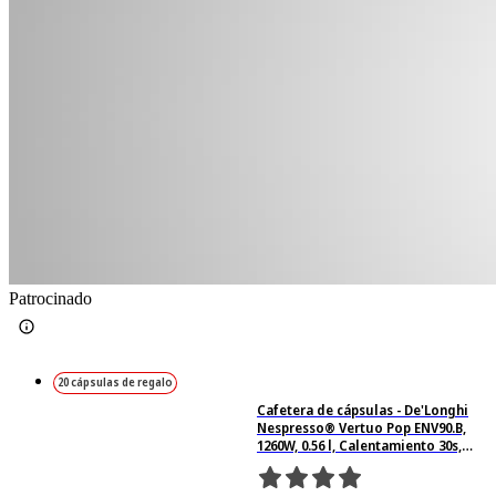
Patrocinado
20 cápsulas de regalo
Cafetera de cápsulas - De'Longhi
Nespresso® Vertuo Pop ENV90.B,
1260W, 0.56 l, Calentamiento 30s,
Tecnología Centrifusión™,
Bluetooth, Wi-Fi, Negro