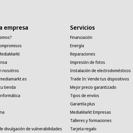
a empresa
Servicios
somos?
Financiación
compromisos
Energía
 MediaMarkt
Reparaciones
ensa
Impresión de fotos
n nosotros
Instalación de electrodomésticos
 mediamarkt.es
Trade In: Vende tus dispositivos
tu tienda
Mejor precio garantizado
informática
Tipos de envíos
Garantía plus
ana
MediaMarkt Empresas
Talleres y formaciones
e divulgación de vulnerabilidades
Tarjeta regalo