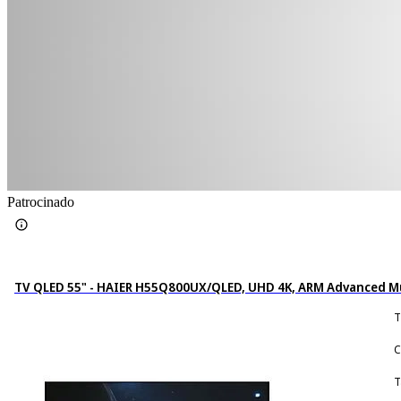
Patrocinado
TV QLED 55" - HAIER H55Q800UX/QLED, UHD 4K, ARM Advanced Mul
T
C
T