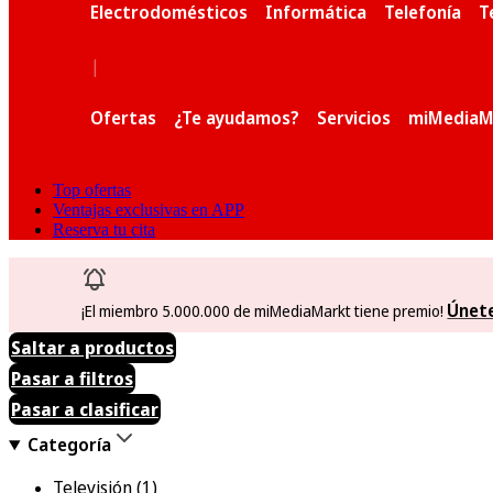
Electrodomésticos
Informática
Telefonía
T
|
Ofertas
¿Te ayudamos?
Servicios
miMediaM
Top ofertas
Ventajas exclusivas en APP
Reserva tu cita
Únet
¡El miembro 5.000.000 de miMediaMarkt tiene premio!
Saltar a productos
Pasar a filtros
Pasar a clasificar
Categoría
Televisión
(1)