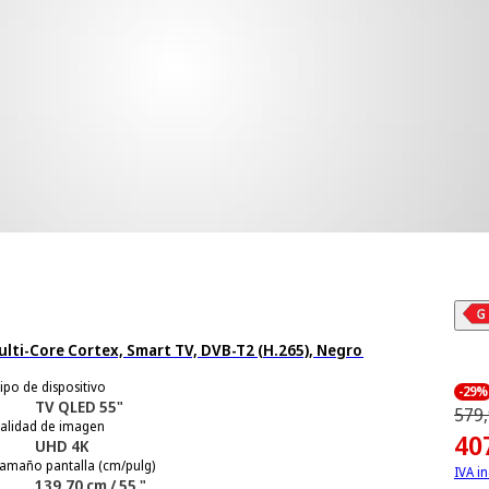
ti-Core Cortex, Smart TV, DVB-T2 (H.265), Negro
ipo de dispositivo
-29%
TV QLED 55"
579,
alidad de imagen
40
UHD 4K
amaño pantalla (cm/pulg)
IVA in
139.70 cm / 55 "