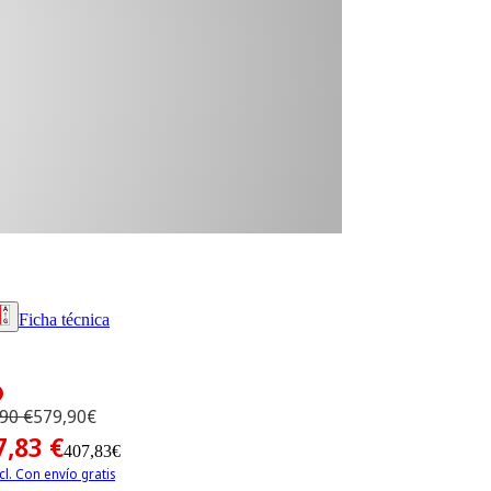
Ficha técnica
90 €
579,90€
7,83 €
407,83€
cl. Con envío gratis