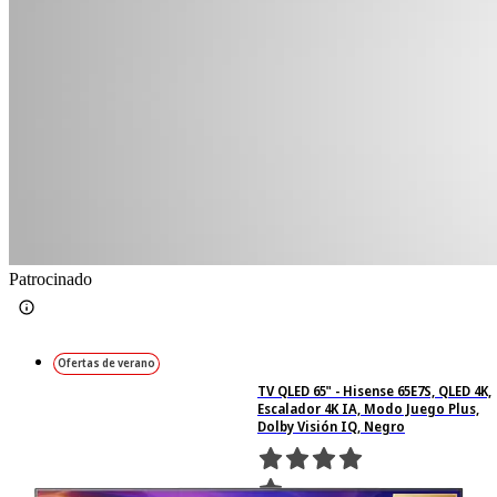
Patrocinado
Ofertas de verano
TV QLED 65" - Hisense 65E7S, QLED 4K,
Escalador 4K IA, Modo Juego Plus,
Dolby Visión IQ, Negro