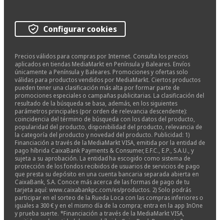
Configurar cookies
Precios válidos para compras por Internet. Consulta los precios
aplicados en tiendas MediaMarkt en Península y Baleares. Envíos
únicamente a Península y Baleares. Promociones y ofertas solo
válidas para productos vendidos por MediaMarkt. Ciertos productos
pueden tener una clasificación más alta por formar parte de
promociones especiales o campañas publicitarias. La clasificación del
resultado de la búsqueda se basa, además, en los siguientes
parámetros principales (por orden de relevancia descendente):
coincidencia del término de búsqueda con los datos del producto,
popularidad del producto, disponibilidad del producto, relevancia de
la categoría del producto y novedad del producto. Publicidad: 1)
Financiación a través de la MediaMarkt VISA, emitida por la entidad de
pago híbrida CaixaBank Payments & Consumer, E.F.C., E.P., S.A.U., y
sujeta a su aprobación. La entidad ha escogido como sistema de
protección de los fondos recibidos de usuarios de servicios de pago
que presta su depósito en una cuenta bancaria separada abierta en
CaixaBank, S.A. Conoce más acerca de las formas de pago de tu
tarjeta aquí: www.caixabankpc.com/es/productos. 2) Solo podrás
participar en el sorteo de la Rueda Loca con las compras inferiores o
iguales a 300 € y en el mismo día de la compra; entra en la app InOne
y prueba suerte. *Financiación a través de la MediaMarkt VISA,