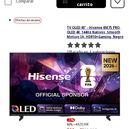
Comparar
carrito
Ofertas de verano
TV QLED 65" - Hisense 65E7S PRO,
QLED 4K, 144Hz Nativos, Smooth
Motion IA, HDR10+Gaming, Negro
1
Basado en 1 valoraciones
Ficha técnica
-27%
829,– €
829,00€