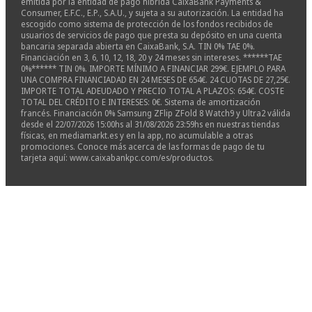
emitida por la entidad de pago híbrida CaixaBank Payments &
Consumer, E.F.C., E.P., S.A.U., y sujeta a su autorización. La entidad ha
escogido como sistema de protección de los fondos recibidos de
usuarios de servicios de pago que presta su depósito en una cuenta
bancaria separada abierta en CaixaBank, S.A. TIN 0% TAE 0%.
Financiación en 3, 6, 10, 12, 18, 20 y 24 meses sin intereses. ******TAE
0%****** TIN 0%. IMPORTE MÍNIMO A FINANCIAR 299€. EJEMPLO PARA
UNA COMPRA FINANCIADAD EN 24 MESES DE 654€. 24 CUOTAS DE 27,25€.
IMPORTE TOTAL ADEUDADO Y PRECIO TOTAL A PLAZOS: 654€. COSTE
TOTAL DEL CRÉDITO E INTERESES: 0€. Sistema de amortización
francés. Financiación 0% Samsung ZFlip ZFold 8 Watch9 y Ultra2 válida
desde el 22/07/2026 15:00hs al 31/08/2026 23:59hs en nuestras tiendas
físicas, en mediamarkt.es y en la app, no acumulable a otras
promociones. Conoce más acerca de las formas de pago de tu
tarjeta aquí: www.caixabankpc.com/es/productos.