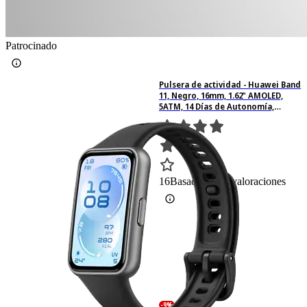
Patrocinado
Pulsera de actividad - Huawei Band
11, Negro, 16mm, 1.62" AMOLED,
5ATM, 14 Días de Autonomía,
Monitoreo Completo de Salud,
Medición Estrés
16
Basado en 16 valoraciones
-9%