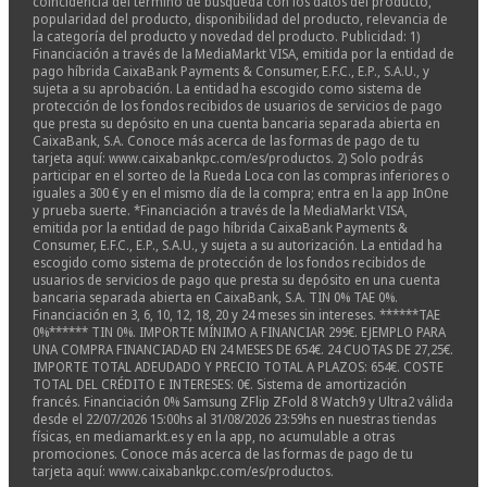
coincidencia del término de búsqueda con los datos del producto,
popularidad del producto, disponibilidad del producto, relevancia de
la categoría del producto y novedad del producto. Publicidad: 1)
Financiación a través de la MediaMarkt VISA, emitida por la entidad de
pago híbrida CaixaBank Payments & Consumer, E.F.C., E.P., S.A.U., y
sujeta a su aprobación. La entidad ha escogido como sistema de
protección de los fondos recibidos de usuarios de servicios de pago
que presta su depósito en una cuenta bancaria separada abierta en
CaixaBank, S.A. Conoce más acerca de las formas de pago de tu
tarjeta aquí: www.caixabankpc.com/es/productos. 2) Solo podrás
participar en el sorteo de la Rueda Loca con las compras inferiores o
iguales a 300 € y en el mismo día de la compra; entra en la app InOne
y prueba suerte. *Financiación a través de la MediaMarkt VISA,
emitida por la entidad de pago híbrida CaixaBank Payments &
Consumer, E.F.C., E.P., S.A.U., y sujeta a su autorización. La entidad ha
escogido como sistema de protección de los fondos recibidos de
usuarios de servicios de pago que presta su depósito en una cuenta
bancaria separada abierta en CaixaBank, S.A. TIN 0% TAE 0%.
Financiación en 3, 6, 10, 12, 18, 20 y 24 meses sin intereses. ******TAE
0%****** TIN 0%. IMPORTE MÍNIMO A FINANCIAR 299€. EJEMPLO PARA
UNA COMPRA FINANCIADAD EN 24 MESES DE 654€. 24 CUOTAS DE 27,25€.
IMPORTE TOTAL ADEUDADO Y PRECIO TOTAL A PLAZOS: 654€. COSTE
TOTAL DEL CRÉDITO E INTERESES: 0€. Sistema de amortización
francés. Financiación 0% Samsung ZFlip ZFold 8 Watch9 y Ultra2 válida
desde el 22/07/2026 15:00hs al 31/08/2026 23:59hs en nuestras tiendas
físicas, en mediamarkt.es y en la app, no acumulable a otras
promociones. Conoce más acerca de las formas de pago de tu
tarjeta aquí: www.caixabankpc.com/es/productos.