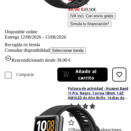
54,90 €
54,90€
49,90 €
49,90€
IVA incl. Con envío gratis
Simula tu financiación*
Disponible online
Entrega 12/08/2026 - 13/08/2026
Recogida en tienda
Consultar disponibilidad
Seleccionar tienda
Reacondicionado desde 39,90 €
Añadir al
Comparar
carrito
Pulsera de actividad - Huawei Band
11 Pro, Negro, Correa 18mm, 1.62"
AMOLED de Alto Brillo, 14 días de
Autonomía, Seguimiento Completo
de tu Salud
11
Basado en 11 valoraciones