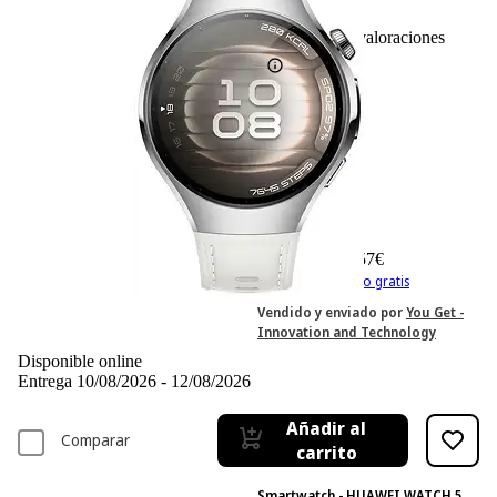
9
Basado en 9 valoraciones
348,57 €
348,57€
IVA incl. Con envío gratis
Vendido y enviado por
You Get -
Innovation and Technology
Disponible online
Entrega 10/08/2026 - 12/08/2026
Añadir al
Comparar
carrito
Smartwatch - HUAWEI WATCH 5