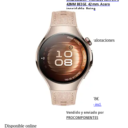
42MM BEIGE, 42 mm, Acero
inoxidable, Beige
8
Basado en 8 valoraciones
442,78 €
442,78€
IVA incl., envío no incl.
Vendido y enviado por
PROCOMPONENTES
Disponible online