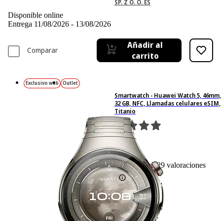
SP. Z O. O. ES
Disponible online
Entrega 11/08/2026 - 13/08/2026
Añadir al
Comparar
carrito
Exclusivo web
Outlet
Smartwatch - Huawei Watch 5, 46mm,
32 GB, NFC, Llamadas celulares eSIM,
Titanio
29
Basado en 29 valoraciones