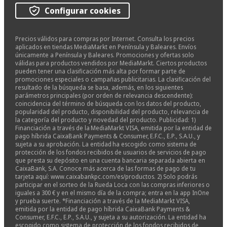
Configurar cookies
Precios válidos para compras por Internet. Consulta los precios
aplicados en tiendas MediaMarkt en Península y Baleares. Envíos
únicamente a Península y Baleares. Promociones y ofertas solo
válidas para productos vendidos por MediaMarkt. Ciertos productos
pueden tener una clasificación más alta por formar parte de
promociones especiales o campañas publicitarias. La clasificación del
resultado de la búsqueda se basa, además, en los siguientes
parámetros principales (por orden de relevancia descendente):
coincidencia del término de búsqueda con los datos del producto,
popularidad del producto, disponibilidad del producto, relevancia de
la categoría del producto y novedad del producto. Publicidad: 1)
Financiación a través de la MediaMarkt VISA, emitida por la entidad de
pago híbrida CaixaBank Payments & Consumer, E.F.C., E.P., S.A.U., y
sujeta a su aprobación. La entidad ha escogido como sistema de
protección de los fondos recibidos de usuarios de servicios de pago
que presta su depósito en una cuenta bancaria separada abierta en
CaixaBank, S.A. Conoce más acerca de las formas de pago de tu
tarjeta aquí: www.caixabankpc.com/es/productos. 2) Solo podrás
participar en el sorteo de la Rueda Loca con las compras inferiores o
iguales a 300 € y en el mismo día de la compra; entra en la app InOne
y prueba suerte. *Financiación a través de la MediaMarkt VISA,
emitida por la entidad de pago híbrida CaixaBank Payments &
Consumer, E.F.C., E.P., S.A.U., y sujeta a su autorización. La entidad ha
escogido como sistema de protección de los fondos recibidos de