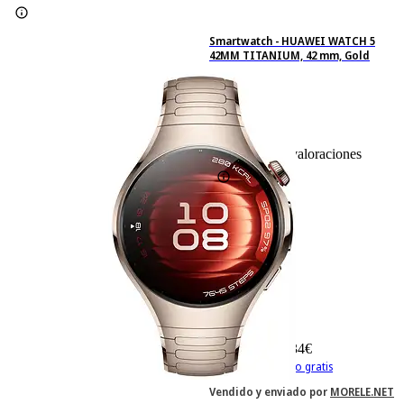
Smartwatch - HUAWEI WATCH 5
42MM TITANIUM, 42 mm, Gold
8
Basado en 8 valoraciones
-10%
629,27 €
629,27€
566,34 €
566,34€
IVA incl. Con envío gratis
Vendido y enviado por
MORELE.NET