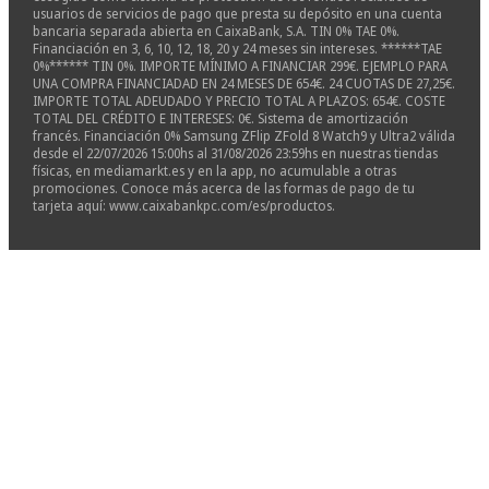
usuarios de servicios de pago que presta su depósito en una cuenta
bancaria separada abierta en CaixaBank, S.A. TIN 0% TAE 0%.
Financiación en 3, 6, 10, 12, 18, 20 y 24 meses sin intereses. ******TAE
0%****** TIN 0%. IMPORTE MÍNIMO A FINANCIAR 299€. EJEMPLO PARA
UNA COMPRA FINANCIADAD EN 24 MESES DE 654€. 24 CUOTAS DE 27,25€.
IMPORTE TOTAL ADEUDADO Y PRECIO TOTAL A PLAZOS: 654€. COSTE
TOTAL DEL CRÉDITO E INTERESES: 0€. Sistema de amortización
francés. Financiación 0% Samsung ZFlip ZFold 8 Watch9 y Ultra2 válida
desde el 22/07/2026 15:00hs al 31/08/2026 23:59hs en nuestras tiendas
físicas, en mediamarkt.es y en la app, no acumulable a otras
promociones. Conoce más acerca de las formas de pago de tu
tarjeta aquí: www.caixabankpc.com/es/productos.