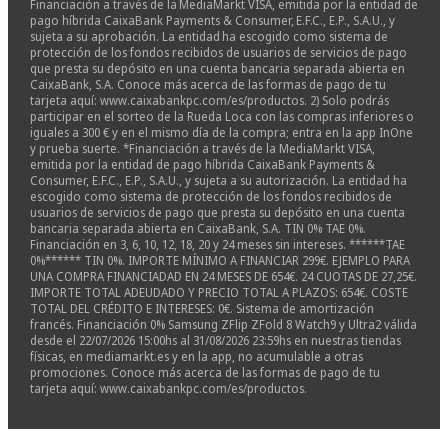
Financiación a través de la MediaMarkt VISA, emitida por la entidad de
pago híbrida CaixaBank Payments & Consumer, E.F.C., E.P., S.A.U., y
sujeta a su aprobación. La entidad ha escogido como sistema de
protección de los fondos recibidos de usuarios de servicios de pago
que presta su depósito en una cuenta bancaria separada abierta en
CaixaBank, S.A. Conoce más acerca de las formas de pago de tu
tarjeta aquí: www.caixabankpc.com/es/productos. 2) Solo podrás
participar en el sorteo de la Rueda Loca con las compras inferiores o
iguales a 300 € y en el mismo día de la compra; entra en la app InOne
y prueba suerte. *Financiación a través de la MediaMarkt VISA,
emitida por la entidad de pago híbrida CaixaBank Payments &
Consumer, E.F.C., E.P., S.A.U., y sujeta a su autorización. La entidad ha
escogido como sistema de protección de los fondos recibidos de
usuarios de servicios de pago que presta su depósito en una cuenta
bancaria separada abierta en CaixaBank, S.A. TIN 0% TAE 0%.
Financiación en 3, 6, 10, 12, 18, 20 y 24 meses sin intereses. ******TAE
0%****** TIN 0%. IMPORTE MÍNIMO A FINANCIAR 299€. EJEMPLO PARA
UNA COMPRA FINANCIADAD EN 24 MESES DE 654€. 24 CUOTAS DE 27,25€.
IMPORTE TOTAL ADEUDADO Y PRECIO TOTAL A PLAZOS: 654€. COSTE
TOTAL DEL CRÉDITO E INTERESES: 0€. Sistema de amortización
francés. Financiación 0% Samsung ZFlip ZFold 8 Watch9 y Ultra2 válida
desde el 22/07/2026 15:00hs al 31/08/2026 23:59hs en nuestras tiendas
físicas, en mediamarkt.es y en la app, no acumulable a otras
promociones. Conoce más acerca de las formas de pago de tu
tarjeta aquí: www.caixabankpc.com/es/productos.