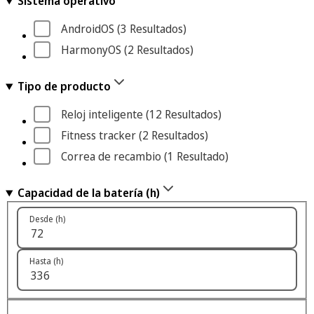
Sistema operativo
AndroidOS
 (3
 Resultados
)
HarmonyOS
 (2
 Resultados
)
Tipo de producto
Reloj inteligente
 (12
 Resultados
)
Fitness tracker
 (2
 Resultados
)
Correa de recambio
 (1
 Resultado
)
Capacidad de la batería (h)
Desde (h)
Hasta (h)