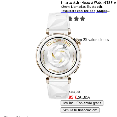
Smartwatch - Huawei Watch GT5 Pro
42mm, Llamadas Bluetooth,
Respuesta con Teclado, Mapas
Campos Golf, 7 días batería, Correa
Fluoroelastómero Blanco
25
Basado en 25 valoraciones
-35%
449,– €
449,00€
291,85 €
291,85€
IVA incl. Con envío gratis
Simula tu financiación*