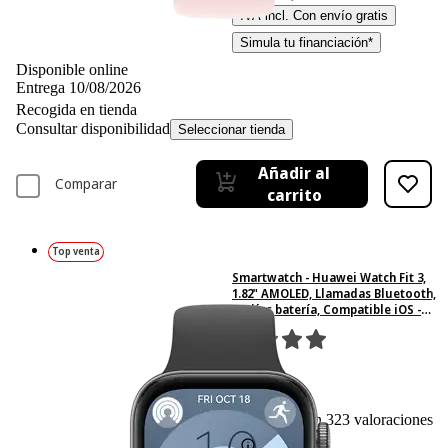
IVA incl. Con envío gratis
Simula tu financiación*
Disponible online
Entrega 10/08/2026
Recogida en tienda
Consultar disponibilidad
Seleccionar tienda
Añadir al
Comparar
carrito
Top venta
Smartwatch - Huawei Watch Fit 3,
1.82" AMOLED, Llamadas Bluetooth,
10 días batería, Compatible iOS -
Android, Correa Fluoroelastómero,
Negro
323
Basado en 323 valoraciones