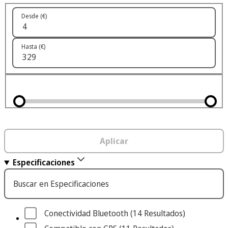
Desde (€)
Hasta (€)
Aplicar
Especificaciones
Buscar en Especificaciones
Conectividad Bluetooth
 (14
 Resultados
)