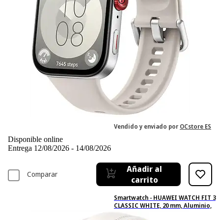
109,83 €
109,83€
IVA incl. Con envío gratis
Vendido y enviado por
OCstore ES
Disponible online
Entrega 12/08/2026 - 14/08/2026
Añadir al
Comparar
carrito
Smartwatch - HUAWEI WATCH FIT 3
CLASSIC WHITE, 20 mm, Aluminio,
Blanco