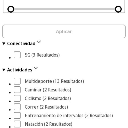
Aplicar
Conectividad
5G
 (3
 Resultados
)
Actividades
Multideporte
 (13
 Resultados
)
Caminar
 (2
 Resultados
)
Ciclismo
 (2
 Resultados
)
Correr
 (2
 Resultados
)
Entrenamiento de intervalos
 (2
 Resultados
)
Natación
 (2
 Resultados
)