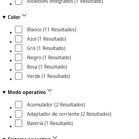
Altavoces integrados
 (1
 Resultado
)
Color
Blanco
 (11
 Resultados
)
Azul
 (1
 Resultado
)
Gris
 (1
 Resultado
)
Negro
 (1
 Resultado
)
Rosa
 (1
 Resultado
)
Verde
 (1
 Resultado
)
Modo operativo
Acumulador
 (2
 Resultados
)
Adaptador de corriente
 (2
 Resultados
)
Batería
 (1
 Resultado
)