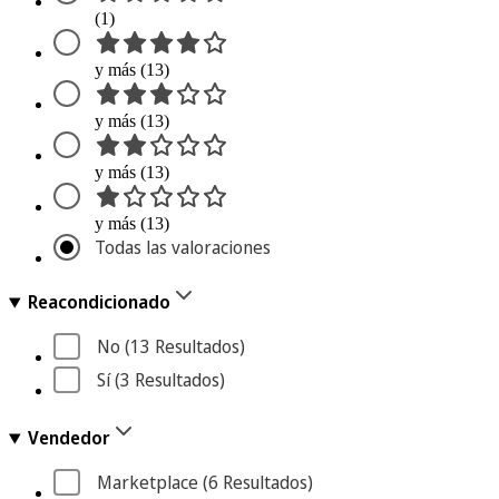
(1)
y más (13)
y más (13)
y más (13)
y más (13)
Todas las valoraciones
Reacondicionado
No
 (13
 Resultados
)
Sí
 (3
 Resultados
)
Vendedor
Marketplace
 (6
 Resultados
)