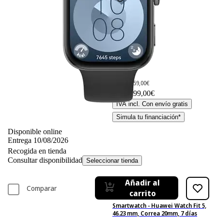
-37%
159,– €
159,00€
99,– €
99,00€
IVA incl. Con envío gratis
Simula tu financiación*
Disponible online
Entrega 10/08/2026
Recogida en tienda
Consultar disponibilidad
Seleccionar tienda
Añadir al
Comparar
carrito
Smartwatch - Huawei Watch Fit 5,
46.23 mm, Correa 20mm, 7 días