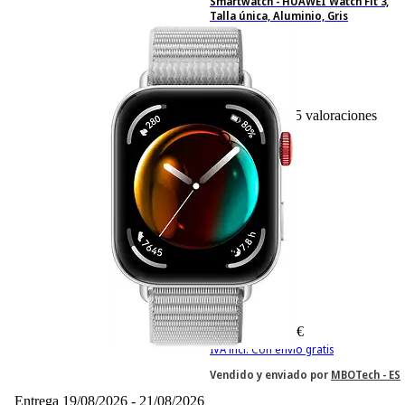
Smartwatch - HUAWEI Watch Fit 3,
Talla única, Aluminio, Gris
25
Basado en 25 valoraciones
321,– €
321,00€
IVA incl. Con envío gratis
Vendido y enviado por
MBOTech - ES
Entrega 19/08/2026 - 21/08/2026