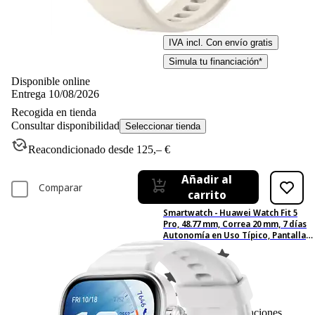
-23%
169,– €
169,00€
129,– €
129,00€
IVA incl. Con envío gratis
Simula tu financiación*
Disponible online
Entrega 10/08/2026
Recogida en tienda
Consultar disponibilidad
Seleccionar tienda
Reacondicionado desde 125,– €
Añadir al
Comparar
carrito
Smartwatch - Huawei Watch Fit 5
Pro, 48.77 mm, Correa 20 mm, 7 días
Autonomía en Uso Típico, Pantalla
AMOLED 1.92", Blanco
8
Basado en 8 valoraciones