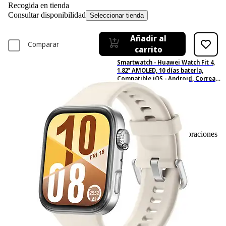
Recogida en tienda
Consultar disponibilidad
Seleccionar tienda
Añadir al
Comparar
carrito
Smartwatch - Huawei Watch Fit 4,
1.82" AMOLED, 10 días batería,
Compatible iOS - Android, Correa
Fluoroelastómero, Blanco
115
Basado en 115 valoraciones