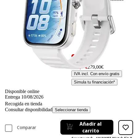
-6%
299,– €
299,00€
279,– €
279,00€
IVA incl. Con envío gratis
Simula tu financiación*
Disponible online
Entrega 10/08/2026
Recogida en tienda
Consultar disponibilidad
Seleccionar tienda
Añadir al
Comparar
carrito