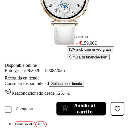
-38%
259,– €
259,00€
159,– €
159,00€
IVA incl. Con envío gratis
Simula tu financiación*
Disponible online
Entrega 11/08/2026 - 12/08/2026
Recogida en tienda
Consultar disponibilidad
Seleccionar tienda
Reacondicionado desde 125,– €
Añadir al
Comparar
carrito
Exclusivo web
Outlet