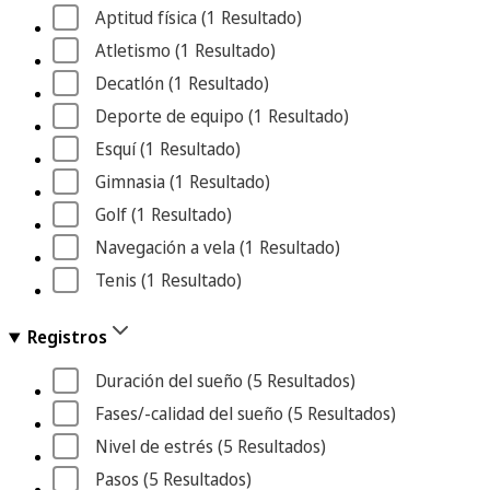
Aptitud física
 (1
 Resultado
)
Atletismo
 (1
 Resultado
)
Decatlón
 (1
 Resultado
)
Deporte de equipo
 (1
 Resultado
)
Esquí
 (1
 Resultado
)
Gimnasia
 (1
 Resultado
)
Golf
 (1
 Resultado
)
Navegación a vela
 (1
 Resultado
)
Tenis
 (1
 Resultado
)
Registros
Duración del sueño
 (5
 Resultados
)
Fases/-calidad del sueño
 (5
 Resultados
)
Nivel de estrés
 (5
 Resultados
)
Pasos
 (5
 Resultados
)