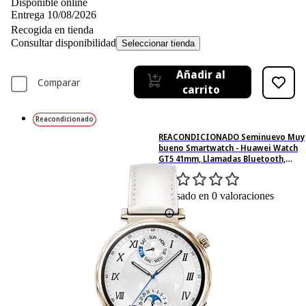
Disponible online
Entrega 10/08/2026
Recogida en tienda
Consultar disponibilidad
Seleccionar tienda
Añadir al
Comparar
carrito
Reacondicionado
REACONDICIONADO Seminuevo Muy
bueno Smartwatch - Huawei Watch
GT5 41mm, Llamadas Bluetooth,
Respuesta con Teclado, 7 días bat,
iOS/Android
0
Basado en 0 valoraciones