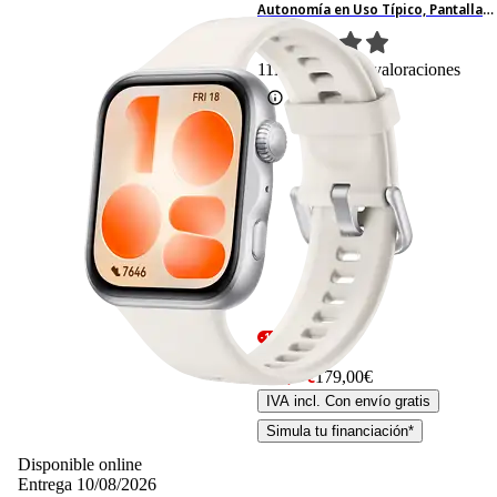
Autonomía en Uso Típico, Pantalla
AMOLED 1.82", Blanco
11
Basado en 11 valoraciones
-10%
199,– €
199,00€
179,– €
179,00€
IVA incl. Con envío gratis
Simula tu financiación*
Disponible online
Entrega 10/08/2026