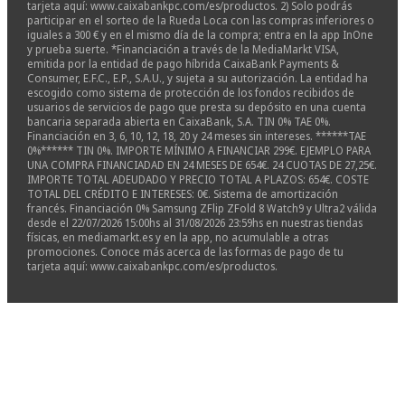
tarjeta aquí: www.caixabankpc.com/es/productos. 2) Solo podrás
participar en el sorteo de la Rueda Loca con las compras inferiores o
iguales a 300 € y en el mismo día de la compra; entra en la app InOne
y prueba suerte. *Financiación a través de la MediaMarkt VISA,
emitida por la entidad de pago híbrida CaixaBank Payments &
Consumer, E.F.C., E.P., S.A.U., y sujeta a su autorización. La entidad ha
escogido como sistema de protección de los fondos recibidos de
usuarios de servicios de pago que presta su depósito en una cuenta
bancaria separada abierta en CaixaBank, S.A. TIN 0% TAE 0%.
Financiación en 3, 6, 10, 12, 18, 20 y 24 meses sin intereses. ******TAE
0%****** TIN 0%. IMPORTE MÍNIMO A FINANCIAR 299€. EJEMPLO PARA
UNA COMPRA FINANCIADAD EN 24 MESES DE 654€. 24 CUOTAS DE 27,25€.
IMPORTE TOTAL ADEUDADO Y PRECIO TOTAL A PLAZOS: 654€. COSTE
TOTAL DEL CRÉDITO E INTERESES: 0€. Sistema de amortización
francés. Financiación 0% Samsung ZFlip ZFold 8 Watch9 y Ultra2 válida
desde el 22/07/2026 15:00hs al 31/08/2026 23:59hs en nuestras tiendas
físicas, en mediamarkt.es y en la app, no acumulable a otras
promociones. Conoce más acerca de las formas de pago de tu
tarjeta aquí: www.caixabankpc.com/es/productos.