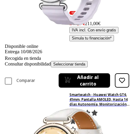
-15%
249,– €
249,00€
211,– €
211,00€
IVA incl. Con envío gratis
Simula tu financiación*
Disponible online
Entrega 10/08/2026
Recogida en tienda
Consultar disponibilidad
Seleccionar tienda
Añadir al
Comparar
carrito
Smartwatch - Huawei Watch GT6,
41mm, Pantalla AMOLED, Hasta 14
días Autonomía, Monitorización
avanzada de Salud, Bluetooth,
Resistente al Agua, Blanco