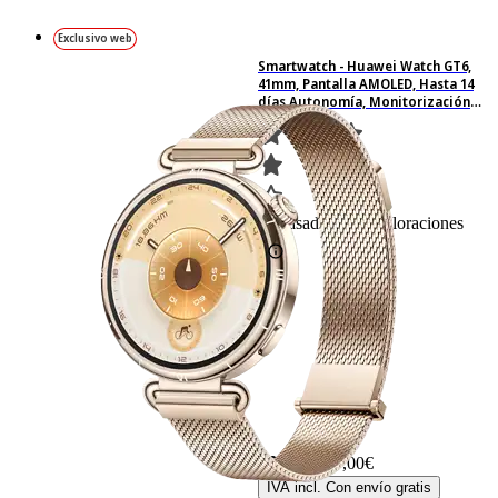
Exclusivo web
Smartwatch - Huawei Watch GT6,
41mm, Pantalla AMOLED, Hasta 14
días Autonomía, Monitorización
avanzada de Salud, Bluetooth,
Resistente al Agua, Oro
88
Basado en 88 valoraciones
299,– €
299,00€
IVA incl. Con envío gratis