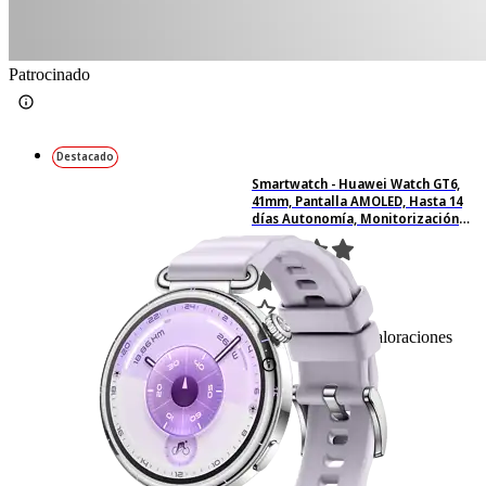
Patrocinado
Destacado
Smartwatch - Huawei Watch GT6,
41mm, Pantalla AMOLED, Hasta 14
días Autonomía, Monitorización
avanzada de Salud, Bluetooth,
Resistente al Agua, Morado
86
Basado en 86 valoraciones