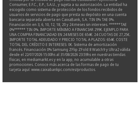
Consumer, E.F.C., E.P., S.A.U., y sujeta a su autorización. La entidad ha
escogido como sistema de protección de los fondos recibidos de
usuarios de servicios de pago que presta su depósito en una cuenta
bancaria separada abierta en CaixaBank, S.A. TIN 0% TAE 0%.
Financiación en 3, 6, 10, 12, 18, 20 y 24 meses sin intereses. ******TAE
0%****** TIN 0%. IMPORTE MÍNIMO A FINANCIAR 299€. EJEMPLO PARA
UNA COMPRA FINANCIADAD EN 24 MESES DE 654€. 24 CUOTAS DE 27,25€.
IMPORTE TOTAL ADEUDADO Y PRECIO TOTAL A PLAZOS: 654€. COSTE
TOTAL DEL CRÉDITO E INTERESES: 0€. Sistema de amortización
francés. Financiación 0% Samsung ZFlip ZFold 8 Watch9 y Ultra2 válida
desde el 22/07/2026 15:00hs al 31/08/2026 23:59hs en nuestras tiendas
físicas, en mediamarkt.es y en la app, no acumulable a otras
promociones. Conoce más acerca de las formas de pago de tu
tarjeta aquí: www.caixabankpc.com/es/productos.