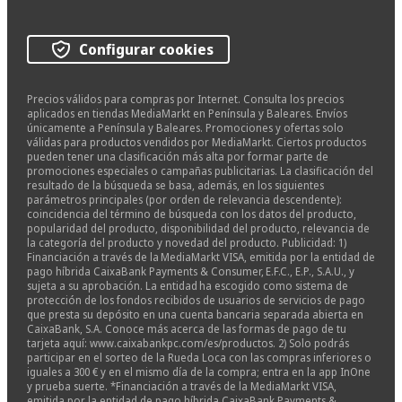
Configurar cookies
Precios válidos para compras por Internet. Consulta los precios
aplicados en tiendas MediaMarkt en Península y Baleares. Envíos
únicamente a Península y Baleares. Promociones y ofertas solo
válidas para productos vendidos por MediaMarkt. Ciertos productos
pueden tener una clasificación más alta por formar parte de
promociones especiales o campañas publicitarias. La clasificación del
resultado de la búsqueda se basa, además, en los siguientes
parámetros principales (por orden de relevancia descendente):
coincidencia del término de búsqueda con los datos del producto,
popularidad del producto, disponibilidad del producto, relevancia de
la categoría del producto y novedad del producto. Publicidad: 1)
Financiación a través de la MediaMarkt VISA, emitida por la entidad de
pago híbrida CaixaBank Payments & Consumer, E.F.C., E.P., S.A.U., y
sujeta a su aprobación. La entidad ha escogido como sistema de
protección de los fondos recibidos de usuarios de servicios de pago
que presta su depósito en una cuenta bancaria separada abierta en
CaixaBank, S.A. Conoce más acerca de las formas de pago de tu
tarjeta aquí: www.caixabankpc.com/es/productos. 2) Solo podrás
participar en el sorteo de la Rueda Loca con las compras inferiores o
iguales a 300 € y en el mismo día de la compra; entra en la app InOne
y prueba suerte. *Financiación a través de la MediaMarkt VISA,
emitida por la entidad de pago híbrida CaixaBank Payments &