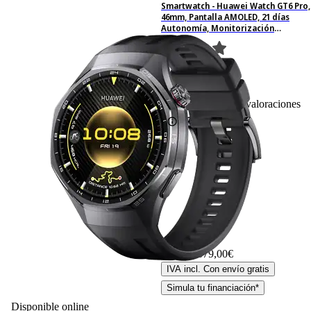
Smartwatch - Huawei Watch GT6 Pro,
46mm, Pantalla AMOLED, 21 días
Autonomía, Monitorización
avanzada de Salud, BT, Resistente al
Agua, ECG , Negro
143
Basado en 143 valoraciones
379,– €
379,00€
IVA incl. Con envío gratis
Simula tu financiación*
Disponible online