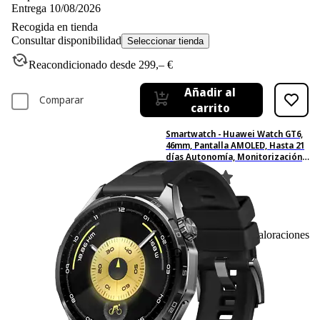
Entrega 10/08/2026
Recogida en tienda
Consultar disponibilidad
Seleccionar tienda
Reacondicionado desde 299,– €
Añadir al
Comparar
carrito
Smartwatch - Huawei Watch GT6,
46mm, Pantalla AMOLED, Hasta 21
días Autonomía, Monitorización
avanzada de Salud, Bluetooth,
Resistente al Agua, Negro
145
Basado en 145 valoraciones