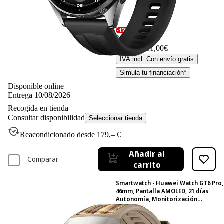
-15%
249,– €
249,00€
211,– €
211,00€
IVA incl. Con envío gratis
Simula tu financiación*
Disponible online
Entrega 10/08/2026
Recogida en tienda
Consultar disponibilidad
Seleccionar tienda
Reacondicionado desde 179,– €
Añadir al
Comparar
carrito
Smartwatch - Huawei Watch GT6 Pro,
46mm, Pantalla AMOLED, 21 días
Autonomía, Monitorización
avanzada de Salud, BT, Resistente al
Agua, ECG , Marrón