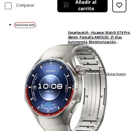
Añadir al
Comparar
carrito
Exclusivo web
Smartwatch - Huawei Watch GT6 Pro,
46mm, Pantalla AMOLED, 21 días
Autonomía, Monitorización
avanzada de Salud, BT, Resistente al
Agua, ECG, Titanio
112
Basado en 112 valoraciones