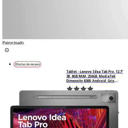
Patrocinado
Ofertas de verano
Tablet - Lenovo Idea Tab Pro, 12.7"
3K, 8GB RAM, 256GB, MediaTek
Dimensity 8300, Android, Gris,
Incluye lápiz digital
69
Basado en 69 valoraciones