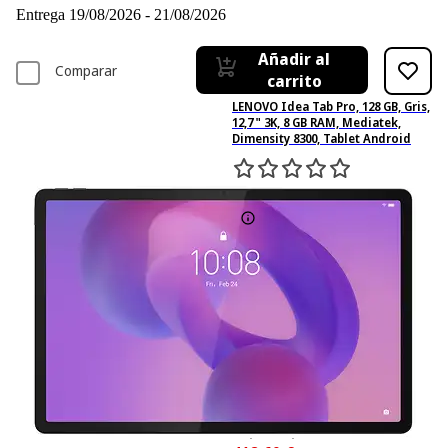
Entrega 19/08/2026 - 21/08/2026
Añadir al
Comparar
carrito
LENOVO Idea Tab Pro, 128 GB, Gris,
12,7 " 3K, 8 GB RAM, Mediatek,
Dimensity 8300, Tablet Android
0
Basado en 0 valoraciones
-9%
465,21 €
465,21€