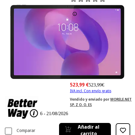
0
Basado en 0 valoraciones
-9%
582,21 €
582,21€
523,99 €
523,99€
IVA incl. Con envío gratis
Vendido y enviado por
MORELE.NET
SP. Z O. O. ES
Entrega 19/08/2026 - 21/08/2026
Añadir al
Comparar
carrito