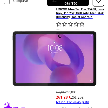
Comparar
carrito
LENOVO Idea Tab Pro, 256 GB, Luna
Grey, 11 " 2.5K, 8 GB RAM, Mediatek
Dimensity, Tablet Android
0
Basado en 0 valoraciones
263,89 €
263,89€
261,28 €
261,28€
IVA incl. Con envío gratis