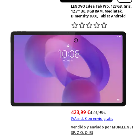
LENOVO Idea Tab Pro, 128 GB, Gris,
12,7 " 3K, 8 GB RAM, Mediatek,
Dimensity 8300, Tablet Android
0
Basado en 0 valoraciones
-10%
471,10 €
471,10€
423,99 €
423,99€
IVA incl. Con envío gratis
Vendido y enviado por
MORELE.NET
SP. Z O. O. ES