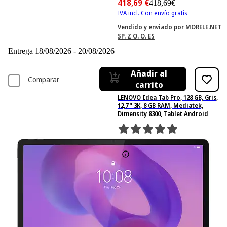
418,69 €
418,69€
IVA incl. Con envío gratis
Vendido y enviado por
MORELE.NET
SP. Z O. O. ES
Entrega 18/08/2026 - 20/08/2026
Añadir al
Comparar
carrito
LENOVO Idea Tab Pro, 128 GB, Gris,
12,7 " 3K, 8 GB RAM, Mediatek,
Dimensity 8300, Tablet Android
6
Basado en 6 valoraciones