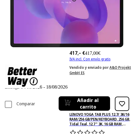
417,– €
417,00€
IVA incl. Con envío gratis
Vendido y enviado por
A&O Projekt
GmbH ES
Disponible online
Entrega 14/08/2026 - 18/08/2026
Añadir al
Comparar
carrito
LENOVO YOGA TAB PLUS 12.7/ 3K/16
RAM/256 GB/PEN/KEYBOARD, 256 GB,
Tidal Teal, 12,7 " 3K, 16 GB RAM,
Qualcomm® Snapdragon® 8 Gen 3
Mobile Platform, Tablet Android