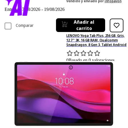
Vendido y enviado por
infopavon
Entrega 17/08/2026 - 19/08/2026
Añadir al
Comparar
carrito
LENOVO Yoga Tab Plus, 256 GB, Gris,
12,7 " 3K, 16 GB RAM, Qualcomm
Snapdragon, 8 Gen 3, Tablet Android
0
Basado en 0 valoraciones