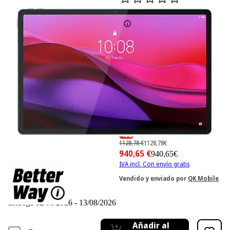
0
Basado en 0 valoraciones
-16%
1128,78 €
1128,78€
940,65 €
940,65€
IVA incl. Con envío gratis
Vendido y enviado por
QK Mobile
Disponible online
Entrega 12/08/2026 - 13/08/2026
Añadir al