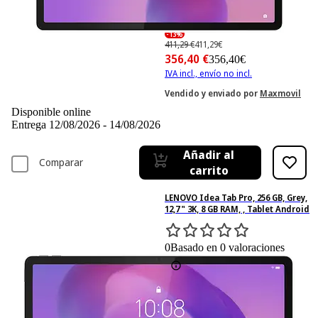
-13%
411,29 €
411,29€
356,40 €
356,40€
IVA incl., envío no incl.
Vendido y enviado por
Maxmovil
Disponible online
Entrega 12/08/2026 - 14/08/2026
Añadir al
Comparar
carrito
LENOVO Idea Tab Pro, 256 GB, Grey,
12,7 " 3K, 8 GB RAM, , Tablet Android
0
Basado en 0 valoraciones