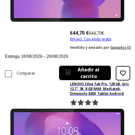
644,70 €
644,70€
IVA incl. Con envío gratis
Vendido y enviado por
Gpasplus ES
Entrega 18/08/2026 - 20/08/2026
Añadir al
Comparar
carrito
LENOVO Idea Tab Pro, 128 GB, Gris,
12,7 " 3K, 8 GB RAM, Mediatek,
Dimensity 8300, Tablet Android
4
Basado en 4 valoraciones