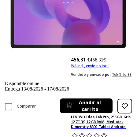
456,31 €
456,31€
IVA incl., envío no incl.
Vendido y enviado por
Tek4life-ES
Disponible online
Entrega 13/08/2026 - 17/08/2026
Añadir al
Comparar
carrito
LENOVO Idea Tab Pro, 256 GB, Gris,
12,7 " 3K, 12 GB RAM, Mediatek,
Dimensity 8300, Tablet Android