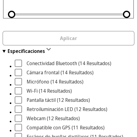
Aplicar
Especificaciones
Conectividad Bluetooth
 (14
 Resultados
)
Cámara frontal
 (14
 Resultados
)
Micrófono
 (14
 Resultados
)
Wi-Fi
 (14
 Resultados
)
Pantalla táctil
 (12
 Resultados
)
Retroiluminación LED
 (12
 Resultados
)
Webcam
 (12
 Resultados
)
Compatible con GPS
 (11
 Resultados
)
Escáner de huellas dactilares
 (11
 Resultados
)