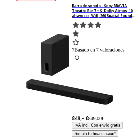
Barra de sonido - Sony BRAVIA
Theatre Bar 7 + S, Dolby Atmos, 10
altavoces, Wifi, 360 Spatial Sound
Mapping, 505 W, Apple Airplay, HT-
A7100KIT
7
Basado en 7 valoraciones
849,– €
849,00€
IVA incl. Con envío gratis
Simula tu financiación*