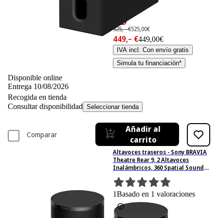
-14%
525,– €
525,00€
449,– €
449,00€
IVA incl. Con envío gratis
Simula tu financiación*
Disponible online
Entrega 10/08/2026
Recogida en tienda
Consultar disponibilidad
Seleccionar tienda
Añadir al
Comparar
carrito
Altavoces traseros - Sony BRAVIA
Theatre Rear 9, 2 Altavoces
Inalámbricos, 360 Spatial Sound
Mapping, IMAX Enhanced, Fácil de
usar, SARS9, Negro
1
Basado en 1 valoraciones