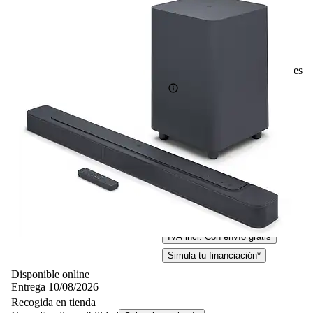
Dolby Atmos, WiFi, Bluetooth, HDMI,
Negro
202
Basado en 202 valoraciones
-16%
416,– €
416,00€
349,– €
349,00€
IVA incl. Con envío gratis
Simula tu financiación*
Disponible online
Entrega 10/08/2026
Recogida en tienda