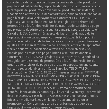
coincidencia del término de búsqueda con los datos del producto,
popularidad del producto, disponibilidad del producto, relevancia de
la categoría del producto y novedad del producto. Publicidad: 1)
Financiación a través de la MediaMarkt VISA, emitida por la entidad de
pago híbrida CaixaBank Payments & Consumer, E.F.C., E.P., S.A.U., y
sujeta a su aprobación. La entidad ha escogido como sistema de
protección de los fondos recibidos de usuarios de servicios de pago
que presta su depósito en una cuenta bancaria separada abierta en
CaixaBank, S.A. Conoce más acerca de las formas de pago de tu
tarjeta aquí: www.caixabankpc.com/es/productos. 2) Solo podrás
participar en el sorteo de la Rueda Loca con las compras inferiores o
iguales a 300 € y en el mismo día de la compra; entra en la app InOne
y prueba suerte. *Financiación a través de la MediaMarkt VISA,
emitida por la entidad de pago híbrida CaixaBank Payments &
Consumer, E.F.C., E.P., S.A.U., y sujeta a su autorización. La entidad ha
escogido como sistema de protección de los fondos recibidos de
usuarios de servicios de pago que presta su depósito en una cuenta
bancaria separada abierta en CaixaBank, S.A. TIN 0% TAE 0%.
Financiación en 3, 6, 10, 12, 18, 20 y 24 meses sin intereses. ******TAE
0%****** TIN 0%. IMPORTE MÍNIMO A FINANCIAR 299€. EJEMPLO PARA
UNA COMPRA FINANCIADAD EN 24 MESES DE 654€. 24 CUOTAS DE 27,25€.
IMPORTE TOTAL ADEUDADO Y PRECIO TOTAL A PLAZOS: 654€. COSTE
TOTAL DEL CRÉDITO E INTERESES: 0€. Sistema de amortización
francés. Financiación 0% Samsung ZFlip ZFold 8 Watch9 y Ultra2 válida
desde el 22/07/2026 15:00hs al 31/08/2026 23:59hs en nuestras tiendas
físicas, en mediamarkt.es y en la app, no acumulable a otras
promociones. Conoce más acerca de las formas de pago de tu
tarjeta aquí: www.caixabankpc.com/es/productos.