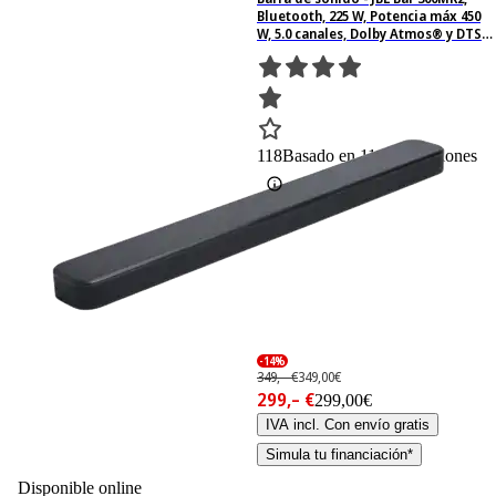
Bluetooth, 225 W, Potencia máx 450
W, 5.0 canales, Dolby Atmos® y DTS
Virtual, Negro
118
Basado en 118 valoraciones
-14%
349,– €
349,00€
299,– €
299,00€
IVA incl. Con envío gratis
Simula tu financiación*
Disponible online