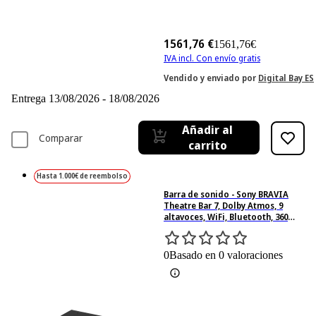
1561,76 €
1561,76€
IVA incl. Con envío gratis
Vendido y enviado por
Digital Bay ES
Entrega 13/08/2026 - 18/08/2026
Añadir al
Comparar
carrito
Hasta 1.000€ de reembolso
Barra de sonido - Sony BRAVIA
Theatre Bar 7, Dolby Atmos, 9
altavoces, WiFi, Bluetooth, 360
Spatial Sound Mapping, 405 W, Apple
Airplay, HT-A7100
0
Basado en 0 valoraciones