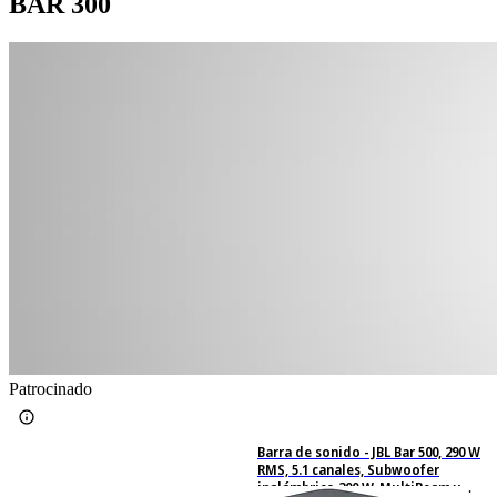
BAR 300
Patrocinado
Barra de sonido - JBL Bar 500, 290 W
RMS, 5.1 canales, Subwoofer
inalámbrico 300 W, MultiBeam y