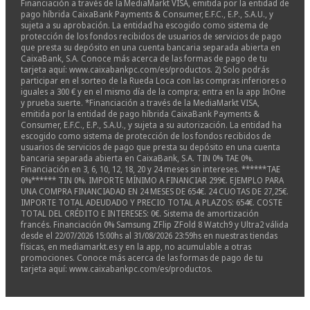
Financiación a través de la MediaMarkt VISA, emitida por la entidad de
pago híbrida CaixaBank Payments & Consumer, E.F.C., E.P., S.A.U., y
sujeta a su aprobación. La entidad ha escogido como sistema de
protección de los fondos recibidos de usuarios de servicios de pago
que presta su depósito en una cuenta bancaria separada abierta en
CaixaBank, S.A. Conoce más acerca de las formas de pago de tu
tarjeta aquí: www.caixabankpc.com/es/productos. 2) Solo podrás
participar en el sorteo de la Rueda Loca con las compras inferiores o
iguales a 300 € y en el mismo día de la compra; entra en la app InOne
y prueba suerte. *Financiación a través de la MediaMarkt VISA,
emitida por la entidad de pago híbrida CaixaBank Payments &
Consumer, E.F.C., E.P., S.A.U., y sujeta a su autorización. La entidad ha
escogido como sistema de protección de los fondos recibidos de
usuarios de servicios de pago que presta su depósito en una cuenta
bancaria separada abierta en CaixaBank, S.A. TIN 0% TAE 0%.
Financiación en 3, 6, 10, 12, 18, 20 y 24 meses sin intereses. ******TAE
0%****** TIN 0%. IMPORTE MÍNIMO A FINANCIAR 299€. EJEMPLO PARA
UNA COMPRA FINANCIADAD EN 24 MESES DE 654€. 24 CUOTAS DE 27,25€.
IMPORTE TOTAL ADEUDADO Y PRECIO TOTAL A PLAZOS: 654€. COSTE
TOTAL DEL CRÉDITO E INTERESES: 0€. Sistema de amortización
francés. Financiación 0% Samsung ZFlip ZFold 8 Watch9 y Ultra2 válida
desde el 22/07/2026 15:00hs al 31/08/2026 23:59hs en nuestras tiendas
físicas, en mediamarkt.es y en la app, no acumulable a otras
promociones. Conoce más acerca de las formas de pago de tu
tarjeta aquí: www.caixabankpc.com/es/productos.