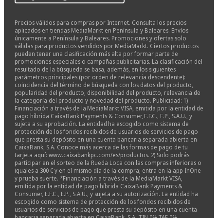
Precios válidos para compras por Internet. Consulta los precios
aplicados en tiendas MediaMarkt en Península y Baleares. Envíos
únicamente a Península y Baleares. Promociones y ofertas solo
válidas para productos vendidos por MediaMarkt. Ciertos productos
pueden tener una clasificación más alta por formar parte de
promociones especiales o campañas publicitarias. La clasificación del
resultado de la búsqueda se basa, además, en los siguientes
parámetros principales (por orden de relevancia descendente):
coincidencia del término de búsqueda con los datos del producto,
popularidad del producto, disponibilidad del producto, relevancia de
la categoría del producto y novedad del producto. Publicidad: 1)
Financiación a través de la MediaMarkt VISA, emitida por la entidad de
pago híbrida CaixaBank Payments & Consumer, E.F.C., E.P., S.A.U., y
sujeta a su aprobación. La entidad ha escogido como sistema de
protección de los fondos recibidos de usuarios de servicios de pago
que presta su depósito en una cuenta bancaria separada abierta en
CaixaBank, S.A. Conoce más acerca de las formas de pago de tu
tarjeta aquí: www.caixabankpc.com/es/productos. 2) Solo podrás
participar en el sorteo de la Rueda Loca con las compras inferiores o
iguales a 300 € y en el mismo día de la compra; entra en la app InOne
y prueba suerte. *Financiación a través de la MediaMarkt VISA,
emitida por la entidad de pago híbrida CaixaBank Payments &
Consumer, E.F.C., E.P., S.A.U., y sujeta a su autorización. La entidad ha
escogido como sistema de protección de los fondos recibidos de
usuarios de servicios de pago que presta su depósito en una cuenta
bancaria separada abierta en CaixaBank, S.A. TIN 0% TAE 0%.