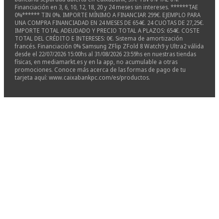
Financiación en 3, 6, 10, 12, 18, 20 y 24 meses sin intereses. ******TAE
0%****** TIN 0%. IMPORTE MÍNIMO A FINANCIAR 299€. EJEMPLO PARA
UNA COMPRA FINANCIADAD EN 24 MESES DE 654€. 24 CUOTAS DE 27,25€.
IMPORTE TOTAL ADEUDADO Y PRECIO TOTAL A PLAZOS: 654€. COSTE
TOTAL DEL CRÉDITO E INTERESES: 0€. Sistema de amortización
francés. Financiación 0% Samsung ZFlip ZFold 8 Watch9 y Ultra2 válida
desde el 22/07/2026 15:00hs al 31/08/2026 23:59hs en nuestras tiendas
físicas, en mediamarkt.es y en la app, no acumulable a otras
promociones. Conoce más acerca de las formas de pago de tu
tarjeta aquí: www.caixabankpc.com/es/productos.