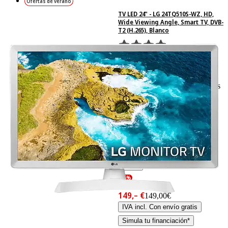
Ofertas de verano
TV LED 24" - LG 24TQ510S-WZ, HD,
Wide Viewing Angle, Smart TV, DVB-
T2 (H.265), Blanco
467
Basado en 467 valoraciones
Ficha técnica
-16%
179,– €
179,00€
149,– €
149,00€
IVA incl. Con envío gratis
Simula tu financiación*