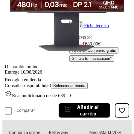
Ficha técnica
-23%
899,– €
899,00€
689,– €
689,00€
IVA incl. Con envío gratis
Simula tu financiación*
Disponible online
Entrega 10/08/2026
Recogida en tienda
Consultar disponibilidad
Seleccionar tienda
Reacondicionado desde 639,– €
Añadir al
Comparar
carrito
Confianza online
Betterway
MediaMarkt VISA