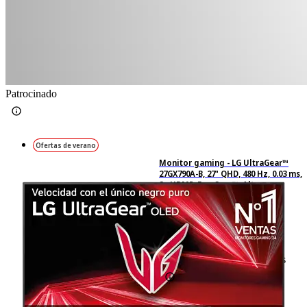
Patrocinado
Ofertas de verano
Monitor gaming - LG UltraGear™
27GX790A-B, 27" QHD, 480 Hz, 0.03 ms,
2x HDMI, FreeSync™, Altura
Ajustable, Morado grisáceo
76
Basado en 76 valoraciones