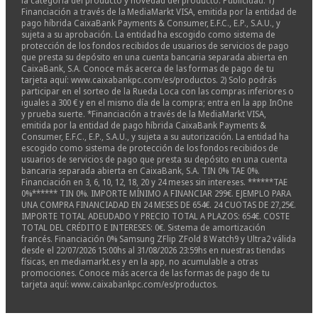
la categoría del producto y novedad del producto. Publicidad: 1)
Financiación a través de la MediaMarkt VISA, emitida por la entidad de
pago híbrida CaixaBank Payments & Consumer, E.F.C., E.P., S.A.U., y
sujeta a su aprobación. La entidad ha escogido como sistema de
protección de los fondos recibidos de usuarios de servicios de pago
que presta su depósito en una cuenta bancaria separada abierta en
CaixaBank, S.A. Conoce más acerca de las formas de pago de tu
tarjeta aquí: www.caixabankpc.com/es/productos. 2) Solo podrás
participar en el sorteo de la Rueda Loca con las compras inferiores o
iguales a 300 € y en el mismo día de la compra; entra en la app InOne
y prueba suerte. *Financiación a través de la MediaMarkt VISA,
emitida por la entidad de pago híbrida CaixaBank Payments &
Consumer, E.F.C., E.P., S.A.U., y sujeta a su autorización. La entidad ha
escogido como sistema de protección de los fondos recibidos de
usuarios de servicios de pago que presta su depósito en una cuenta
bancaria separada abierta en CaixaBank, S.A. TIN 0% TAE 0%.
Financiación en 3, 6, 10, 12, 18, 20 y 24 meses sin intereses. ******TAE
0%****** TIN 0%. IMPORTE MÍNIMO A FINANCIAR 299€. EJEMPLO PARA
UNA COMPRA FINANCIADAD EN 24 MESES DE 654€. 24 CUOTAS DE 27,25€.
IMPORTE TOTAL ADEUDADO Y PRECIO TOTAL A PLAZOS: 654€. COSTE
TOTAL DEL CRÉDITO E INTERESES: 0€. Sistema de amortización
francés. Financiación 0% Samsung ZFlip ZFold 8 Watch9 y Ultra2 válida
desde el 22/07/2026 15:00hs al 31/08/2026 23:59hs en nuestras tiendas
físicas, en mediamarkt.es y en la app, no acumulable a otras
promociones. Conoce más acerca de las formas de pago de tu
tarjeta aquí: www.caixabankpc.com/es/productos.