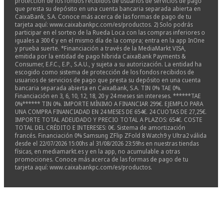
protección de los fondos recibidos de usuarios de servicios de pago
que presta su depósito en una cuenta bancaria separada abierta en
CaixaBank, S.A. Conoce más acerca de las formas de pago de tu
tarjeta aquí: www.caixabankpc.com/es/productos. 2) Solo podrás
participar en el sorteo de la Rueda Loca con las compras inferiores o
iguales a 300 € y en el mismo día de la compra; entra en la app InOne
y prueba suerte. *Financiación a través de la MediaMarkt VISA,
emitida por la entidad de pago híbrida CaixaBank Payments &
Consumer, E.F.C., E.P., S.A.U., y sujeta a su autorización. La entidad ha
escogido como sistema de protección de los fondos recibidos de
usuarios de servicios de pago que presta su depósito en una cuenta
bancaria separada abierta en CaixaBank, S.A. TIN 0% TAE 0%.
Financiación en 3, 6, 10, 12, 18, 20 y 24 meses sin intereses. ******TAE
0%****** TIN 0%. IMPORTE MÍNIMO A FINANCIAR 299€. EJEMPLO PARA
UNA COMPRA FINANCIADAD EN 24 MESES DE 654€. 24 CUOTAS DE 27,25€.
IMPORTE TOTAL ADEUDADO Y PRECIO TOTAL A PLAZOS: 654€. COSTE
TOTAL DEL CRÉDITO E INTERESES: 0€. Sistema de amortización
francés. Financiación 0% Samsung ZFlip ZFold 8 Watch9 y Ultra2 válida
desde el 22/07/2026 15:00hs al 31/08/2026 23:59hs en nuestras tiendas
físicas, en mediamarkt.es y en la app, no acumulable a otras
promociones. Conoce más acerca de las formas de pago de tu
tarjeta aquí: www.caixabankpc.com/es/productos.