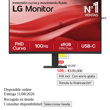
419
Basado en 419 valoraciones
-26%
149,– €
149,00€
109,– €
109,00€
IVA incl. Con envío gratis
Simula tu financiación*
Disponible online
Entrega 11/08/2026
Recogida en tienda
Consultar disponibilidad
Seleccionar tienda