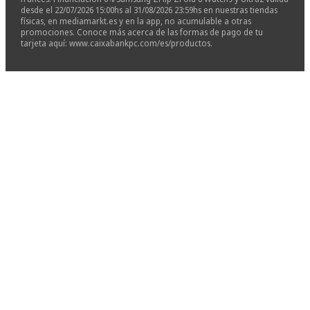
desde el 22/07/2026 15:00hs al 31/08/2026 23:59hs en nuestras tiendas
físicas, en mediamarkt.es y en la app, no acumulable a otras
promociones. Conoce más acerca de las formas de pago de tu
tarjeta aquí: www.caixabankpc.com/es/productos.