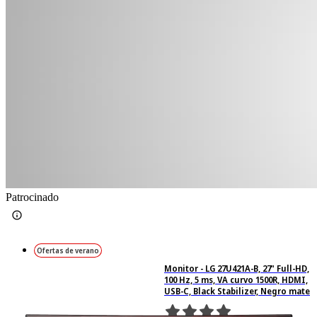
Patrocinado
Ofertas de verano
Monitor - LG 27U421A-B, 27" Full-HD,
100 Hz, 5 ms, VA curvo 1500R, HDMI,
USB-C, Black Stabilizer, Negro mate