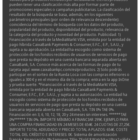
pueden tener una clasificación más alta por formar parte de
promociones especiales o campañas publicitarias. La clasificación del
resultado de la búsqueda se basa, además, en los siguientes
parámetros principales (por orden de relevancia descendente):
coincidencia del término de búsqueda con los datos del producto,
popularidad del producto, disponibilidad del producto, relevancia de
la categoría del producto y novedad del producto. Publicidad: 1)
Financiación a través de la MediaMarkt VISA, emitida por la entidad de
pago híbrida CaixaBank Payments & Consumer, E.F.C., E.P., S.A.U., y
sujeta a su aprobación. La entidad ha escogido como sistema de
protección de los fondos recibidos de usuarios de servicios de pago
que presta su depósito en una cuenta bancaria separada abierta en
CaixaBank, S.A. Conoce más acerca de las formas de pago de tu
tarjeta aquí: www.caixabankpc.com/es/productos. 2) Solo podrás
participar en el sorteo de la Rueda Loca con las compras inferiores o
iguales a 300 € y en el mismo día de la compra; entra en la app InOne
y prueba suerte. *Financiación a través de la MediaMarkt VISA,
emitida por la entidad de pago híbrida CaixaBank Payments &
Consumer, E.F.C., E.P., S.A.U., y sujeta a su autorización. La entidad ha
escogido como sistema de protección de los fondos recibidos de
usuarios de servicios de pago que presta su depósito en una cuenta
bancaria separada abierta en CaixaBank, S.A. TIN 0% TAE 0%.
Financiación en 3, 6, 10, 12, 18, 20 y 24 meses sin intereses. ******TAE
0%****** TIN 0%. IMPORTE MÍNIMO A FINANCIAR 299€. EJEMPLO PARA
UNA COMPRA FINANCIADAD EN 24 MESES DE 654€. 24 CUOTAS DE 27,25€.
IMPORTE TOTAL ADEUDADO Y PRECIO TOTAL A PLAZOS: 654€. COSTE
TOTAL DEL CRÉDITO E INTERESES: 0€. Sistema de amortización
francés. Financiación 0% Samsung ZFlip ZFold 8 Watch9 y Ultra2 válida