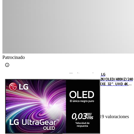
Patrocinado
Monitor gaming - LG
32GS95UV/32P/4K/2K/OLED/480HZ/240
HZ/DUAL MODE/PIXE, 32 ", UHD 4K,
0,03 ms, 240 Hz, Morado grisáceo
119
Basado en 119 valoraciones