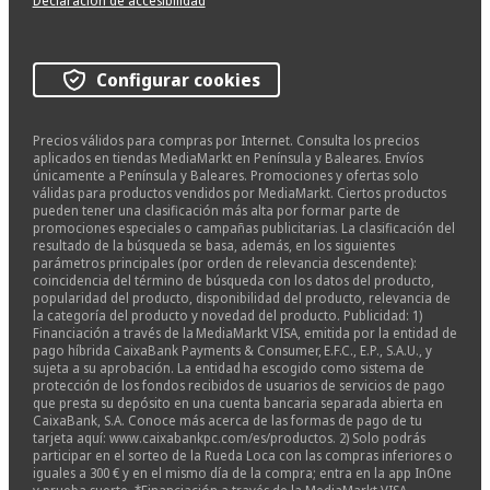
Declaración de accesibilidad
Configurar cookies
Precios válidos para compras por Internet. Consulta los precios
aplicados en tiendas MediaMarkt en Península y Baleares. Envíos
únicamente a Península y Baleares. Promociones y ofertas solo
válidas para productos vendidos por MediaMarkt. Ciertos productos
pueden tener una clasificación más alta por formar parte de
promociones especiales o campañas publicitarias. La clasificación del
resultado de la búsqueda se basa, además, en los siguientes
parámetros principales (por orden de relevancia descendente):
coincidencia del término de búsqueda con los datos del producto,
popularidad del producto, disponibilidad del producto, relevancia de
la categoría del producto y novedad del producto. Publicidad: 1)
Financiación a través de la MediaMarkt VISA, emitida por la entidad de
pago híbrida CaixaBank Payments & Consumer, E.F.C., E.P., S.A.U., y
sujeta a su aprobación. La entidad ha escogido como sistema de
protección de los fondos recibidos de usuarios de servicios de pago
que presta su depósito en una cuenta bancaria separada abierta en
CaixaBank, S.A. Conoce más acerca de las formas de pago de tu
tarjeta aquí: www.caixabankpc.com/es/productos. 2) Solo podrás
participar en el sorteo de la Rueda Loca con las compras inferiores o
iguales a 300 € y en el mismo día de la compra; entra en la app InOne