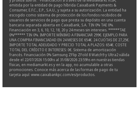
y prueba suerte. *Financiación a través de la MediaMarkt VISA,
emitida por la entidad de pago híbrida CaixaBank Payments &
Consumer, E.F.C., E.P., S.A.U., y sujeta a su autorización. La entidad ha
escogido como sistema de protección de los fondos recibidos de
usuarios de servicios de pago que presta su depósito en una cuenta
bancaria separada abierta en CaixaBank, S.A. TIN 0% TAE 0%.
Financiación en 3, 6, 10, 12, 18, 20 y 24 meses sin intereses. ******TAE
0%****** TIN 0%. IMPORTE MÍNIMO A FINANCIAR 299€. EJEMPLO PARA
UNA COMPRA FINANCIADAD EN 24 MESES DE 654€. 24 CUOTAS DE 27,25€.
IMPORTE TOTAL ADEUDADO Y PRECIO TOTAL A PLAZOS: 654€. COSTE
TOTAL DEL CRÉDITO E INTERESES: 0€. Sistema de amortización
francés. Financiación 0% Samsung ZFlip ZFold 8 Watch9 y Ultra2 válida
desde el 22/07/2026 15:00hs al 31/08/2026 23:59hs en nuestras tiendas
físicas, en mediamarkt.es y en la app, no acumulable a otras
promociones. Conoce más acerca de las formas de pago de tu
tarjeta aquí: www.caixabankpc.com/es/productos.