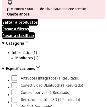
¡El miembro 5.000.000 de miMediaMarkt tiene premio!
Únete ahora
Saltar a productos
Pasar a filtros
Pasar a clasificar
Categoría
Informática
(1)
Monitores
(1)
Especificaciones
Altavoces integrados
 (1
 Resultado
)
Conectividad Bluetooth
 (1
 Resultado
)
Control por voz
 (1
 Resultado
)
Retroiluminación LED
 (1
 Resultado
)
Wi-Fi
 (1
 Resultado
)