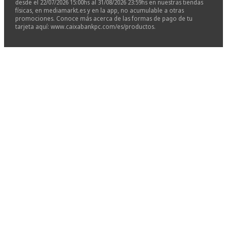
desde el 22/07/2026 15:00hs al 31/08/2026 23:59hs en nuestras tiendas
físicas, en mediamarkt.es y en la app, no acumulable a otras
promociones. Conoce más acerca de las formas de pago de tu
tarjeta aquí: www.caixabankpc.com/es/productos.