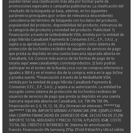
pueden tener una clasificación más alta por formar parte de
promociones especiales o campañas publicitarias. La clasificación del
resultado de la búsqueda se basa, además, en los siguientes
parámetros principales (por orden de relevancia descendente):
coincidencia del término de búsqueda con los datos del producto,
popularidad del producto, disponibilidad del producto, relevancia de
la categoría del producto y novedad del producto. Publicidad: 1)
Financiación a través de la MediaMarkt VISA, emitida por la entidad de
pago híbrida CaixaBank Payments & Consumer, E.F.C., E.P., S.A.U., y
sujeta a su aprobación. La entidad ha escogido como sistema de
protección de los fondos recibidos de usuarios de servicios de pago
que presta su depósito en una cuenta bancaria separada abierta en
CaixaBank, S.A. Conoce más acerca de las formas de pago de tu
tarjeta aquí: www.caixabankpc.com/es/productos. 2) Solo podrás
participar en el sorteo de la Rueda Loca con las compras inferiores o
iguales a 300 € y en el mismo día de la compra; entra en la app InOne
y prueba suerte. *Financiación a través de la MediaMarkt VISA,
emitida por la entidad de pago híbrida CaixaBank Payments &
Consumer, E.F.C., E.P., S.A.U., y sujeta a su autorización. La entidad ha
escogido como sistema de protección de los fondos recibidos de
usuarios de servicios de pago que presta su depósito en una cuenta
bancaria separada abierta en CaixaBank, S.A. TIN 0% TAE 0%.
Financiación en 3, 6, 10, 12, 18, 20 y 24 meses sin intereses. ******TAE
0%****** TIN 0%. IMPORTE MÍNIMO A FINANCIAR 299€. EJEMPLO PARA
UNA COMPRA FINANCIADAD EN 24 MESES DE 654€. 24 CUOTAS DE 27,25€.
IMPORTE TOTAL ADEUDADO Y PRECIO TOTAL A PLAZOS: 654€. COSTE
TOTAL DEL CRÉDITO E INTERESES: 0€. Sistema de amortización
francés. Financiación 0% Samsung ZFlip ZFold 8 Watch9 y Ultra2 válida