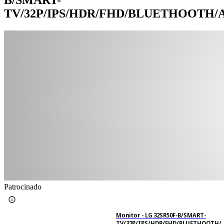
TV/32P/IPS/HDR/FHD/BLUETHOOTH/
Patrocinado
Monitor - LG 32SR50F-B/SMART-
TV/32P/IPS/HDR/FHD/BLUETHOOTH/