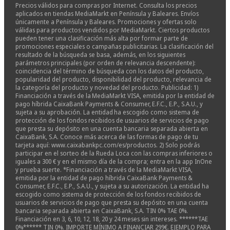
Precios válidos para compras por Internet. Consulta los precios
aplicados en tiendas MediaMarkt en Península y Baleares. Envíos
únicamente a Península y Baleares. Promociones y ofertas solo
válidas para productos vendidos por MediaMarkt. Ciertos productos
pueden tener una clasificación más alta por formar parte de
promociones especiales o campañas publicitarias. La clasificación del
resultado de la búsqueda se basa, además, en los siguientes
parámetros principales (por orden de relevancia descendente):
coincidencia del término de búsqueda con los datos del producto,
popularidad del producto, disponibilidad del producto, relevancia de
la categoría del producto y novedad del producto. Publicidad: 1)
Financiación a través de la MediaMarkt VISA, emitida por la entidad de
pago híbrida CaixaBank Payments & Consumer, E.F.C., E.P., S.A.U., y
sujeta a su aprobación. La entidad ha escogido como sistema de
protección de los fondos recibidos de usuarios de servicios de pago
que presta su depósito en una cuenta bancaria separada abierta en
CaixaBank, S.A. Conoce más acerca de las formas de pago de tu
tarjeta aquí: www.caixabankpc.com/es/productos. 2) Solo podrás
participar en el sorteo de la Rueda Loca con las compras inferiores o
iguales a 300 € y en el mismo día de la compra; entra en la app InOne
y prueba suerte. *Financiación a través de la MediaMarkt VISA,
emitida por la entidad de pago híbrida CaixaBank Payments &
Consumer, E.F.C., E.P., S.A.U., y sujeta a su autorización. La entidad ha
escogido como sistema de protección de los fondos recibidos de
usuarios de servicios de pago que presta su depósito en una cuenta
bancaria separada abierta en CaixaBank, S.A. TIN 0% TAE 0%.
Financiación en 3, 6, 10, 12, 18, 20 y 24 meses sin intereses. ******TAE
0%****** TIN 0%. IMPORTE MÍNIMO A FINANCIAR 299€. EJEMPLO PARA