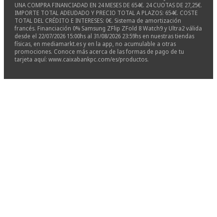
UNA COMPRA FINANCIADAD EN 24 MESES DE 654€. 24 CUOTAS DE 27,25€.
IMPORTE TOTAL ADEUDADO Y PRECIO TOTAL A PLAZOS: 654€. COSTE
TOTAL DEL CRÉDITO E INTERESES: 0€. Sistema de amortización
francés. Financiación 0% Samsung ZFlip ZFold 8 Watch9 y Ultra2 válida
desde el 22/07/2026 15:00hs al 31/08/2026 23:59hs en nuestras tiendas
físicas, en mediamarkt.es y en la app, no acumulable a otras
promociones. Conoce más acerca de las formas de pago de tu
tarjeta aquí: www.caixabankpc.com/es/productos.