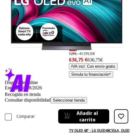
-50%
1299,– €
1299,00€
636,75 €
636,75€
IVA incl. Con envío gratis
Simula tu financiación*
Disponible online
Entrega 10/08/2026
Recogida en tienda
Consultar disponibilidad
Seleccionar tienda
Añadir al
Comparar
carrito
TV OLED 48" - LG OLED48C55LA, OLED