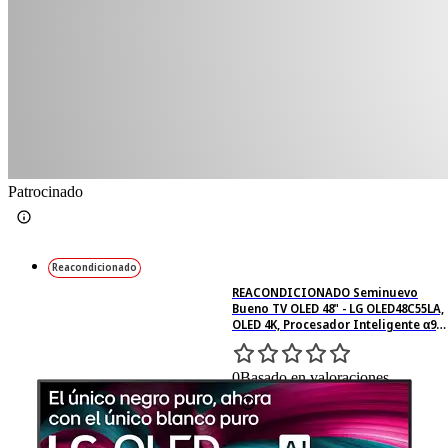
Patrocinado
Reacondicionado
REACONDICIONADO Seminuevo
Bueno TV OLED 48" - LG OLED48C55LA,
OLED 4K, Procesador Inteligente α9
AI Processor 4K Gen8, Smart TV, DVB-
T2 (H.265), Negro
0
Basado en valoraciones