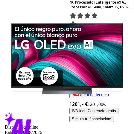
4K, Procesador Inteligente α9 AI
Processor 4K Gen8, Smart TV, DVB-T2
(H.265), Negro
8562
Basado en 8562
valoraciones
Ficha técnica
1201,– €
1201,00€
IVA incl. Con envío gratis
Simula tu financiación*
Disponible online
Entrega 10/08/2026