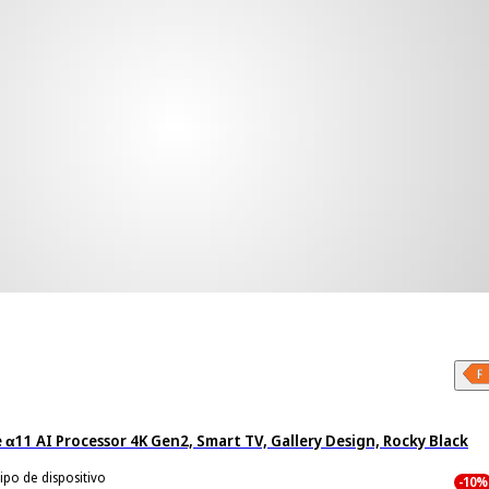
α11 AI Processor 4K Gen2, Smart TV, Gallery Design, Rocky Black
ipo de dispositivo
-10%