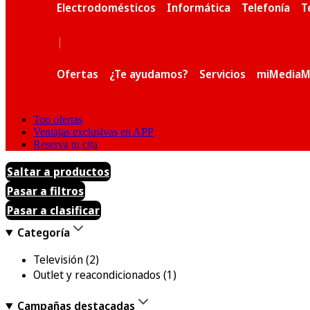
Electrodomésticos
Informática
Telefonía
T
|
Ofertas
¿Te ayudamos?
Servicios
miMediaM
Top ofertas
Ventajas exclusivas en APP
Reserva tu cita
Saltar a productos
Pasar a filtros
Pasar a clasificar
Categoría
Televisión
(2)
Outlet y reacondicionados
(1)
Campañas destacadas