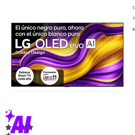
C
T
M