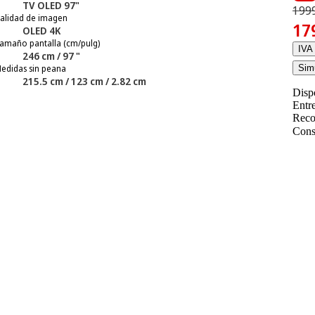
TV OLED 97"
1999
alidad de imagen
17
OLED 4K
amaño pantalla (cm/pulg)
IVA 
246 cm / 97 "
edidas sin peana
Simu
215.5 cm / 123 cm / 2.82 cm
Disp
Entr
Reco
Cons