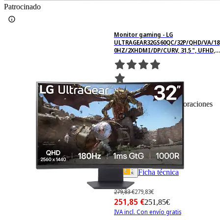
Patrocinado
Monitor gaming - LG
ULTRAGEAR32GS60QC/32P/QHD/VA/18
0HZ/2XHDMI/DP/CURV, 31,5 ", UFHD, 1
ms, 180 Hz, Not available
344
Basado en 344 valoraciones
Ficha técnica
-9%
279,83 €
279,83€
251,85 €
251,85€
IVA incl. Con envío gratis