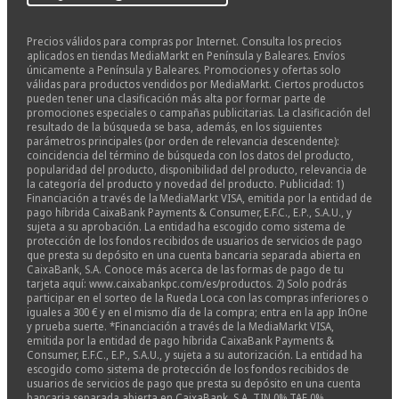
Precios válidos para compras por Internet. Consulta los precios
aplicados en tiendas MediaMarkt en Península y Baleares. Envíos
únicamente a Península y Baleares. Promociones y ofertas solo
válidas para productos vendidos por MediaMarkt. Ciertos productos
pueden tener una clasificación más alta por formar parte de
promociones especiales o campañas publicitarias. La clasificación del
resultado de la búsqueda se basa, además, en los siguientes
parámetros principales (por orden de relevancia descendente):
coincidencia del término de búsqueda con los datos del producto,
popularidad del producto, disponibilidad del producto, relevancia de
la categoría del producto y novedad del producto. Publicidad: 1)
Financiación a través de la MediaMarkt VISA, emitida por la entidad de
pago híbrida CaixaBank Payments & Consumer, E.F.C., E.P., S.A.U., y
sujeta a su aprobación. La entidad ha escogido como sistema de
protección de los fondos recibidos de usuarios de servicios de pago
que presta su depósito en una cuenta bancaria separada abierta en
CaixaBank, S.A. Conoce más acerca de las formas de pago de tu
tarjeta aquí: www.caixabankpc.com/es/productos. 2) Solo podrás
participar en el sorteo de la Rueda Loca con las compras inferiores o
iguales a 300 € y en el mismo día de la compra; entra en la app InOne
y prueba suerte. *Financiación a través de la MediaMarkt VISA,
emitida por la entidad de pago híbrida CaixaBank Payments &
Consumer, E.F.C., E.P., S.A.U., y sujeta a su autorización. La entidad ha
escogido como sistema de protección de los fondos recibidos de
usuarios de servicios de pago que presta su depósito en una cuenta
bancaria separada abierta en CaixaBank, S.A. TIN 0% TAE 0%.