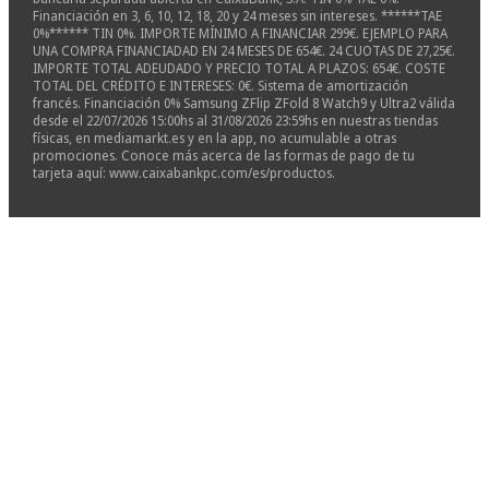
Financiación en 3, 6, 10, 12, 18, 20 y 24 meses sin intereses. ******TAE
0%****** TIN 0%. IMPORTE MÍNIMO A FINANCIAR 299€. EJEMPLO PARA
UNA COMPRA FINANCIADAD EN 24 MESES DE 654€. 24 CUOTAS DE 27,25€.
IMPORTE TOTAL ADEUDADO Y PRECIO TOTAL A PLAZOS: 654€. COSTE
TOTAL DEL CRÉDITO E INTERESES: 0€. Sistema de amortización
francés. Financiación 0% Samsung ZFlip ZFold 8 Watch9 y Ultra2 válida
desde el 22/07/2026 15:00hs al 31/08/2026 23:59hs en nuestras tiendas
físicas, en mediamarkt.es y en la app, no acumulable a otras
promociones. Conoce más acerca de las formas de pago de tu
tarjeta aquí: www.caixabankpc.com/es/productos.