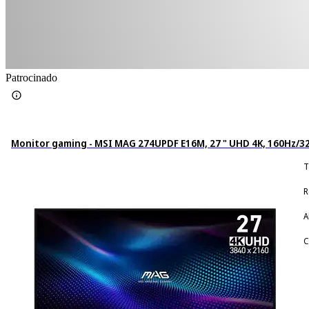
Patrocinado
Monitor gaming - MSI MAG 274UPDF E16M, 27 " UHD 4K, 160Hz/320H
T
R
A
C