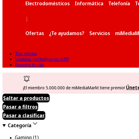
Electrodomésticos
Informática
Telefonía
T
|
Ofertas
¿Te ayudamos?
Servicios
miMediaM
Top ofertas
Ventajas exclusivas en APP
Reserva tu cita
Únet
¡El miembro 5.000.000 de miMediaMarkt tiene premio!
Saltar a productos
Pasar a filtros
Pasar a clasificar
Categoría
Gaming
(1)