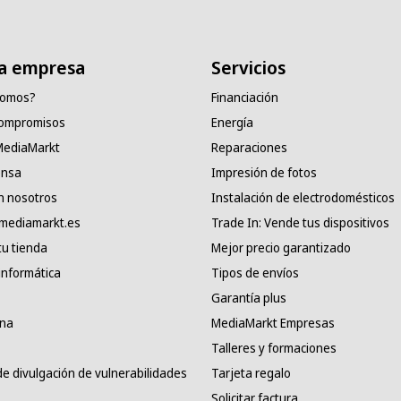
a empresa
Servicios
somos?
Financiación
compromisos
Energía
 MediaMarkt
Reparaciones
ensa
Impresión de fotos
n nosotros
Instalación de electrodomésticos
 mediamarkt.es
Trade In: Vende tus dispositivos
tu tienda
Mejor precio garantizado
informática
Tipos de envíos
Garantía plus
ana
MediaMarkt Empresas
Talleres y formaciones
e divulgación de vulnerabilidades
Tarjeta regalo
Solicitar factura