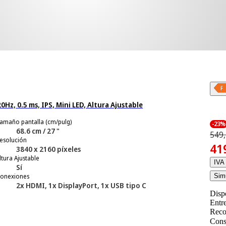
z, 0.5 ms, IPS, Mini LED, Altura Ajustable
amaño pantalla (cm/pulg)
-23%
68.6 cm / 27 "
549,
esolución
41
3840 x 2160 píxeles
ltura Ajustable
IVA 
Sí
onexiones
Simu
2x HDMI, 1x DisplayPort, 1x USB tipo C
Disp
Entr
Reco
Cons