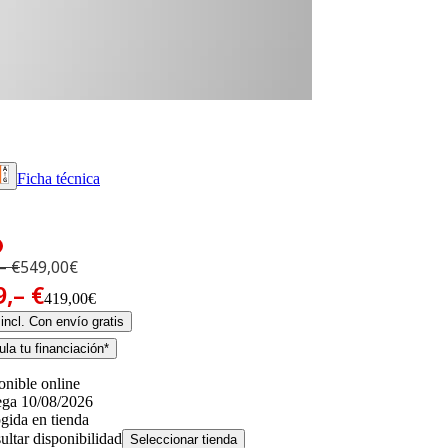
Ficha técnica
– €
549,00€
9,– €
419,00€
incl. Con envío gratis
la tu financiación*
onible online
ega 10/08/2026
gida en tienda
ultar disponibilidad
Seleccionar tienda