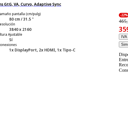
s GtG, VA, Curvo, Adaptive Sync
amaño pantalla (cm/pulg)
-22%
80 cm / 31.5 "
465,
esolución
35
3840 x 2160
ltura Ajustable
IVA 
Sí
onexiones
Simu
1x DisplayPort, 2x HDMI, 1x Tipo-C
Disp
Entr
Reco
Cons