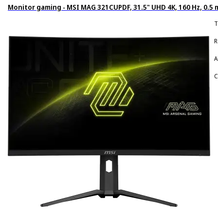
Monitor gaming - MSI MAG 321CUPDF, 31.5" UHD 4K, 160 Hz, 0.5 m
T
R
A
C