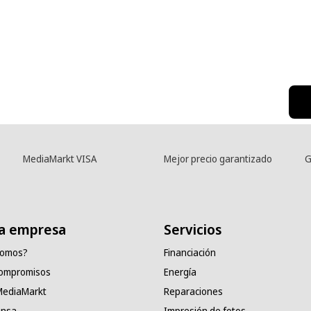
MediaMarkt VISA
Mejor precio garantizado
G
a empresa
Servicios
somos?
Financiación
compromisos
Energía
 MediaMarkt
Reparaciones
ensa
Impresión de fotos