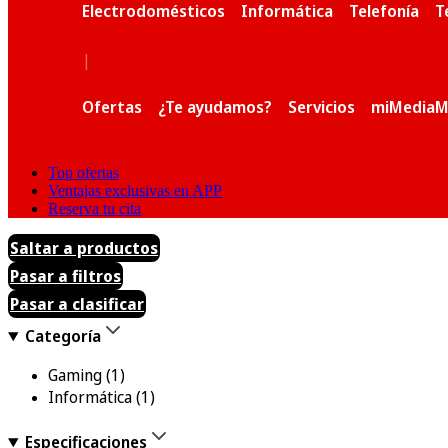
Electrodomésticos
Informática
Telefonía
T
|
Ofertas
¿Te ayudamos?
Servicios
miMediaM
Top ofertas
Ventajas exclusivas en APP
Reserva tu cita
Saltar a productos
Pasar a filtros
Pasar a clasificar
Categoría
Gaming
(1)
Informática
(1)
Especificaciones