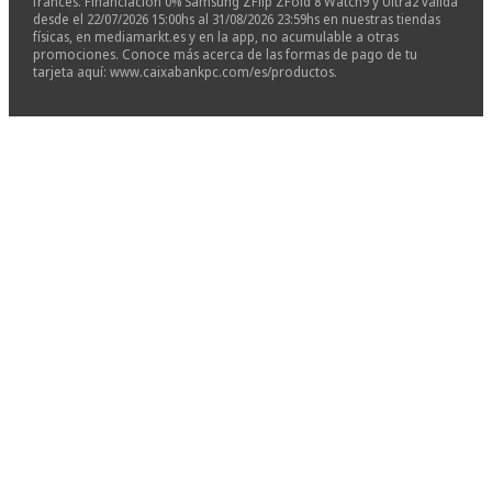
francés. Financiación 0% Samsung ZFlip ZFold 8 Watch9 y Ultra2 válida
desde el 22/07/2026 15:00hs al 31/08/2026 23:59hs en nuestras tiendas
físicas, en mediamarkt.es y en la app, no acumulable a otras
promociones. Conoce más acerca de las formas de pago de tu
tarjeta aquí: www.caixabankpc.com/es/productos.