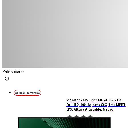
Patrocinado
Ofertas de verano
Monitor - MSI PRO MP245PG, 23.8"
Full-HD, 100 Hz, 4 ms GtG, 1ms MPRT,
IPS, Altura Ajustable, Negro