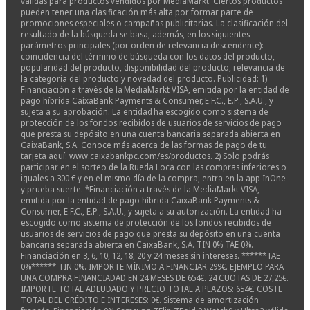
válidas para productos vendidos por MediaMarkt. Ciertos productos
pueden tener una clasificación más alta por formar parte de
promociones especiales o campañas publicitarias. La clasificación del
resultado de la búsqueda se basa, además, en los siguientes
parámetros principales (por orden de relevancia descendente):
coincidencia del término de búsqueda con los datos del producto,
popularidad del producto, disponibilidad del producto, relevancia de
la categoría del producto y novedad del producto. Publicidad: 1)
Financiación a través de la MediaMarkt VISA, emitida por la entidad de
pago híbrida CaixaBank Payments & Consumer, E.F.C., E.P., S.A.U., y
sujeta a su aprobación. La entidad ha escogido como sistema de
protección de los fondos recibidos de usuarios de servicios de pago
que presta su depósito en una cuenta bancaria separada abierta en
CaixaBank, S.A. Conoce más acerca de las formas de pago de tu
tarjeta aquí: www.caixabankpc.com/es/productos. 2) Solo podrás
participar en el sorteo de la Rueda Loca con las compras inferiores o
iguales a 300 € y en el mismo día de la compra; entra en la app InOne
y prueba suerte. *Financiación a través de la MediaMarkt VISA,
emitida por la entidad de pago híbrida CaixaBank Payments &
Consumer, E.F.C., E.P., S.A.U., y sujeta a su autorización. La entidad ha
escogido como sistema de protección de los fondos recibidos de
usuarios de servicios de pago que presta su depósito en una cuenta
bancaria separada abierta en CaixaBank, S.A. TIN 0% TAE 0%.
Financiación en 3, 6, 10, 12, 18, 20 y 24 meses sin intereses. ******TAE
0%****** TIN 0%. IMPORTE MÍNIMO A FINANCIAR 299€. EJEMPLO PARA
UNA COMPRA FINANCIADAD EN 24 MESES DE 654€. 24 CUOTAS DE 27,25€.
IMPORTE TOTAL ADEUDADO Y PRECIO TOTAL A PLAZOS: 654€. COSTE
TOTAL DEL CRÉDITO E INTERESES: 0€. Sistema de amortización