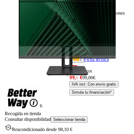
33
Basado en 33 valoraciones
Ficha técnica
-37%
159,– €
159,00€
99,– €
99,00€
IVA incl. Con envío gratis
Simula tu financiación*
Disponible online
Entrega 10/08/2026
Recogida en tienda
Consultar disponibilidad
Seleccionar tienda
Reacondicionado desde 98,10 €