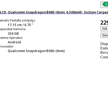
5" LCD, Qualcomm Snapdragon®685 (6nm), 6.500mAh, Incluye Cargad
amaño Pantalla (cm/pulg.)
22
17.15 cm / 6.75 "
apacidad memoria
IVA 
256 GB
Simu
istema Operativo
Android
Disp
rocesador
Entr
Qualcomm Snapdragon®685 (6nm)
Reco
Cons