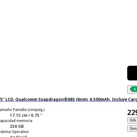
6.75" LCD, Qualcomm Snapdragon®685 (6nm), 6.500mAh, Incluye Car
amaño Pantalla (cm/pulg.)
22
17.15 cm / 6.75 "
apacidad memoria
IVA 
256 GB
Simu
istema Operativo