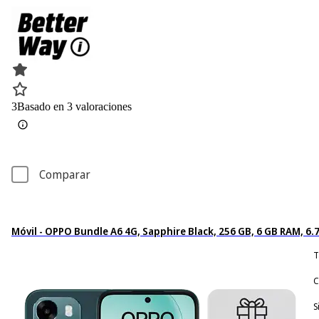
3
Basado en 3 valoraciones
Comparar
Móvil - OPPO Bundle A6 4G, Sapphire Black, 256 GB, 6 GB RAM, 
T
C
S