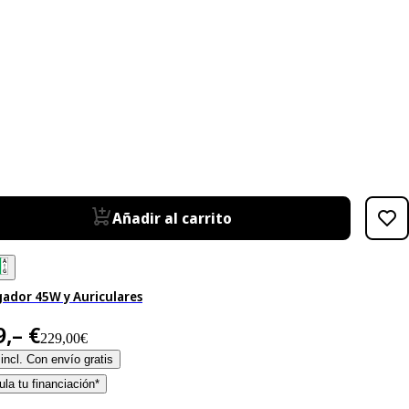
Añadir al carrito
gador 45W y Auriculares
9,– €
229,00€
incl. Con envío gratis
la tu financiación*