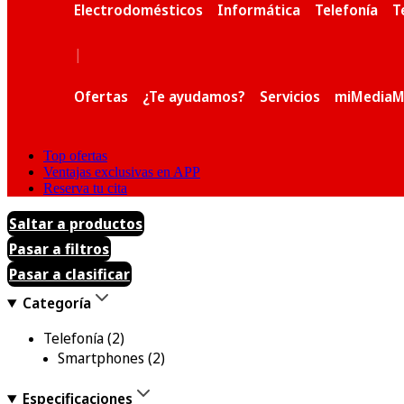
Electrodomésticos
Informática
Telefonía
T
|
Ofertas
¿Te ayudamos?
Servicios
miMediaM
Top ofertas
Ventajas exclusivas en APP
Reserva tu cita
Saltar a productos
Pasar a filtros
Pasar a clasificar
Categoría
Telefonía
(2)
Smartphones
(2)
Especificaciones