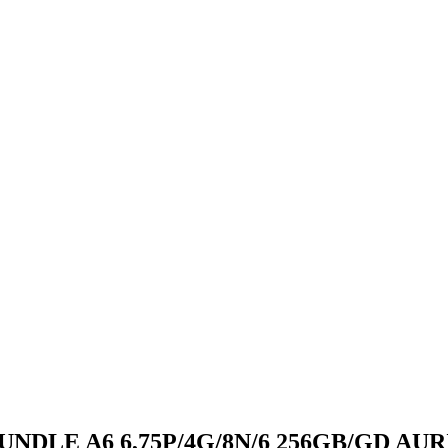
O BUNDLE A6 6,75P/4G/8N/6 256GB/GD A