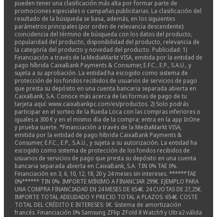
pueden tener una clasificación más alta por formar parte de
promociones especiales o campañas publicitarias. La clasificación del
resultado de la búsqueda se basa, además, en los siguientes
parámetros principales (por orden de relevancia descendente):
coincidencia del término de búsqueda con los datos del producto,
popularidad del producto, disponibilidad del producto, relevancia de
la categoría del producto y novedad del producto. Publicidad: 1)
Financiación a través de la MediaMarkt VISA, emitida por la entidad de
pago híbrida CaixaBank Payments & Consumer, E.F.C., E.P., S.A.U., y
sujeta a su aprobación. La entidad ha escogido como sistema de
protección de los fondos recibidos de usuarios de servicios de pago
que presta su depósito en una cuenta bancaria separada abierta en
CaixaBank, S.A. Conoce más acerca de las formas de pago de tu
tarjeta aquí: www.caixabankpc.com/es/productos. 2) Solo podrás
participar en el sorteo de la Rueda Loca con las compras inferiores o
iguales a 300 € y en el mismo día de la compra; entra en la app InOne
y prueba suerte. *Financiación a través de la MediaMarkt VISA,
emitida por la entidad de pago híbrida CaixaBank Payments &
Consumer, E.F.C., E.P., S.A.U., y sujeta a su autorización. La entidad ha
escogido como sistema de protección de los fondos recibidos de
usuarios de servicios de pago que presta su depósito en una cuenta
bancaria separada abierta en CaixaBank, S.A. TIN 0% TAE 0%.
Financiación en 3, 6, 10, 12, 18, 20 y 24 meses sin intereses. ******TAE
0%****** TIN 0%. IMPORTE MÍNIMO A FINANCIAR 299€. EJEMPLO PARA
UNA COMPRA FINANCIADAD EN 24 MESES DE 654€. 24 CUOTAS DE 27,25€.
IMPORTE TOTAL ADEUDADO Y PRECIO TOTAL A PLAZOS: 654€. COSTE
TOTAL DEL CRÉDITO E INTERESES: 0€. Sistema de amortización
francés. Financiación 0% Samsung ZFlip ZFold 8 Watch9 y Ultra2 válida