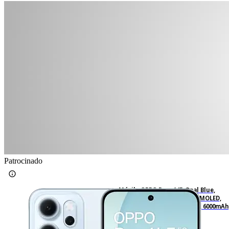
Patrocinado
Móvil - OPPO Reno14F, Opal Blue,
256GB, 8GB RAM, 6.57" 2.5D AMOLED,
Snapdragon® 6 Gen 1 (4nm), 6000mAh