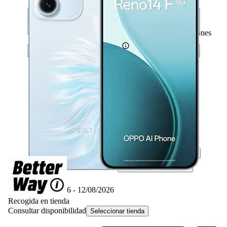
22
Basado en 22 valoraciones
Ficha técnica
-17%
399,– €
399,00€
329,– €
329,00€
IVA incl. Con envío gratis
Simula tu financiación*
Disponible online
Entrega 11/08/2026 - 12/08/2026
Recogida en tienda
Consultar disponibilidad
Seleccionar tienda