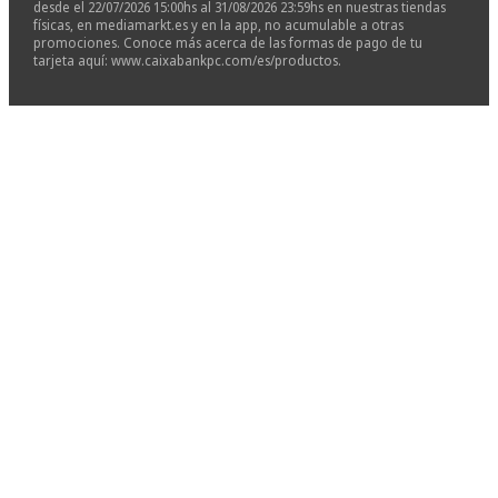
desde el 22/07/2026 15:00hs al 31/08/2026 23:59hs en nuestras tiendas
físicas, en mediamarkt.es y en la app, no acumulable a otras
promociones. Conoce más acerca de las formas de pago de tu
tarjeta aquí: www.caixabankpc.com/es/productos.