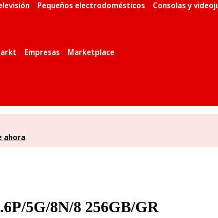
elevisión
Pequeños electrodomésticos
Consolas y video
arkt
Empresas
Marketplace
e ahora
.6P/5G/8N/8 256GB/GR