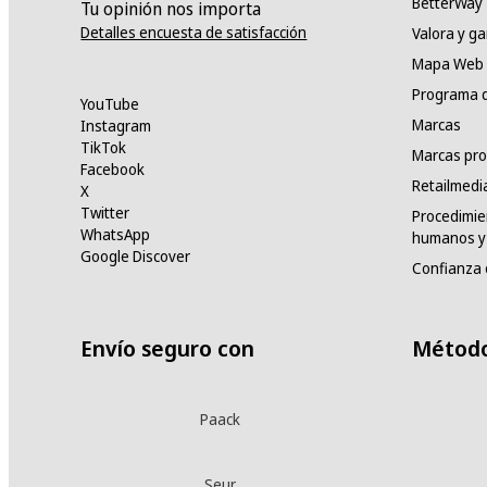
BetterWay
Tu opinión nos importa
Detalles encuesta de satisfacción
Valora y g
Mapa Web
Programa d
YouTube
Marcas
Instagram
TikTok
Marcas pro
Facebook
Retailmedi
X
Twitter
Procedimie
WhatsApp
humanos y 
Google Discover
Confianza 
Envío seguro con
Método
Paack
Seur