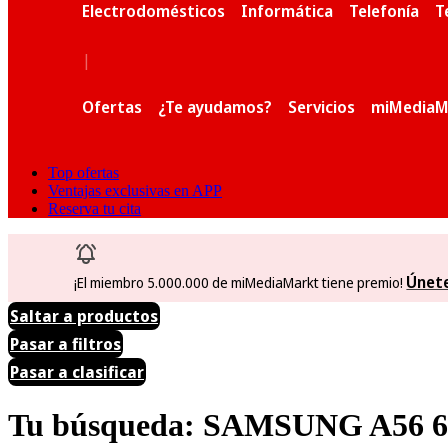
Electrodomésticos
Informática
Telefonía
T
|
Ofertas
¿Te ayudamos?
Servicios
miMediaM
Top ofertas
Ventajas exclusivas en APP
Reserva tu cita
Únet
¡El miembro 5.000.000 de miMediaMarkt tiene premio!
Saltar a productos
Pasar a filtros
Pasar a clasificar
Tu búsqueda: SAMSUNG A56 6