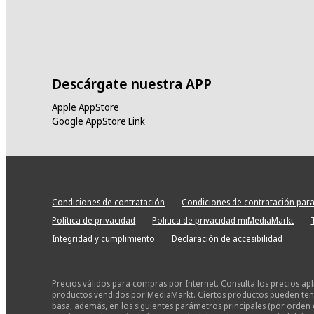
Descárgate nuestra APP
Apple AppStore
Google AppStore Link
Condiciones de contratación
Condiciones de contratación para
Política de privacidad
Politica de privacidad miMediaMarkt
Integridad y cumplimiento
Declaración de accesibilidad
Precios válidos para compras por Internet. Consulta los precios ap
productos vendidos por MediaMarkt. Ciertos productos pueden tener
basa, además, en los siguientes parámetros principales (por orden 