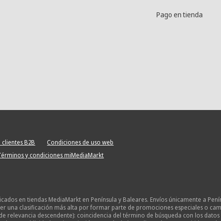
Pago en tienda
 clientes B2B
Condiciones de uso web
Términos y condiciones miMediaMarkt
licados en tiendas MediaMarkt en Península y Baleares. Envíos únicamente a Pení
 una clasificación más alta por formar parte de promociones especiales o campañ
de relevancia descendente): coincidencia del término de búsqueda con los datos 