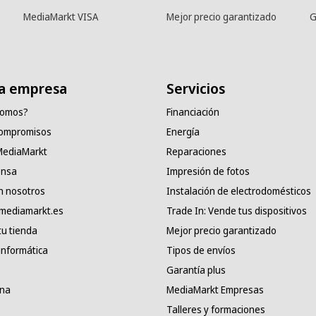
MediaMarkt VISA
Mejor precio garantizado
G
a empresa
Servicios
somos?
Financiación
compromisos
Energía
 MediaMarkt
Reparaciones
ensa
Impresión de fotos
n nosotros
Instalación de electrodomésticos
 mediamarkt.es
Trade In: Vende tus dispositivos
tu tienda
Mejor precio garantizado
informática
Tipos de envíos
Garantía plus
ana
MediaMarkt Empresas
Talleres y formaciones