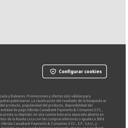
Configurar cookies
nsula y Baleares. Promociones y ofertas solo válidas para
as publicitarias. La clasificación del resultado de la búsqueda se
del producto, popularidad del producto, disponibilidad del
la entidad de pago híbrida CaixaBank Payments & Consumer, E.F.C.,
 que presta su depósito en una cuenta bancaria separada abierta en
teo de la Rueda Loca con las compras inferiores o iguales a 300 €
híbrida CaixaBank Payments & Consumer, E.F.C., E.P., S.A.U., y