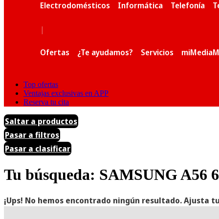
Electrodomésticos
Informática
Telefonía
T
|
Ofertas
¿Te ayudamos?
Servicios
miMediaM
Top ofertas
Ventajas exclusivas en APP
Reserva tu cita
Saltar a productos
Pasar a filtros
Pasar a clasificar
Tu búsqueda: SAMSUNG A56 6
¡Ups! No hemos encontrado ningún resultado. Ajusta tu