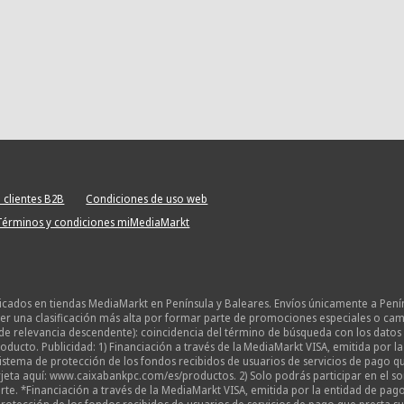
 clientes B2B
Condiciones de uso web
Términos y condiciones miMediaMarkt
licados en tiendas MediaMarkt en Península y Baleares. Envíos únicamente a Pení
 una clasificación más alta por formar parte de promociones especiales o campañ
de relevancia descendente): coincidencia del término de búsqueda con los datos 
oducto. Publicidad: 1) Financiación a través de la MediaMarkt VISA, emitida por 
o sistema de protección de los fondos recibidos de usuarios de servicios de pago
eta aquí: www.caixabankpc.com/es/productos. 2) Solo podrás participar en el sor
te. *Financiación a través de la MediaMarkt VISA, emitida por la entidad de pago 