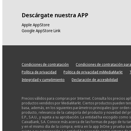
Descárgate nuestra APP
Apple AppStore
Google AppStore Link
Condiciones de contratación
Condiciones de contratación para
Política de privacidad
Politica de privacidad miMediaMarkt
Integridad y cumplimiento
Declaración de accesibilidad
Precios válidos para compras por Internet. Consulta los precios ap
productos vendidos por MediaMarkt. Ciertos productos pueden tener
basa, además, en los siguientes parámetros principales (por orden 
producto, relevancia de la categoría del producto y novedad del pr
E.P., S.A.U., y sujeta a su aprobación. La entidad ha escogido com
CaixaBank, S.A. Conoce más acerca de las formas de pago de tu tarj
y en el mismo día de la compra; entra en la app InOne y prueba suer