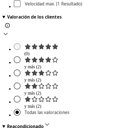
Velocidad max.
 (1
 Resultado
)
Valoración de los clientes
(0)
y más (2)
y más (2)
y más (2)
y más (2)
Todas las valoraciones
Reacondicionado