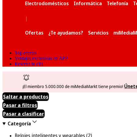
Electrodomésticos
Informática
Telefonía
T
|
Ofertas
¿Te ayudamos?
Servicios
miMediaM
Top ofertas
Ventajas exclusivas en APP
Reserva tu cita
Únet
¡El miembro 5.000.000 de miMediaMarkt tiene premio!
Saltar a productos
Pasar a filtros
Pasar a clasificar
Categoría
Relojes inteligentes y wearables
(2)