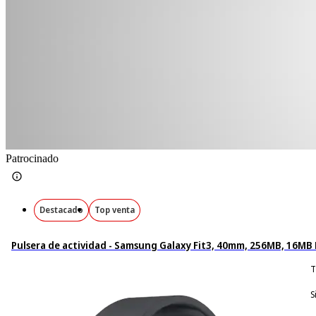
Patrocinado
Destacado
Top venta
Pulsera de actividad - Samsung Galaxy Fit3, 40mm, 256MB, 16MB 
T
S