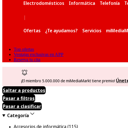
Electrodomésticos
Informática
Telefonía
T
|
Ofertas
¿Te ayudamos?
Servicios
miMediaM
Top ofertas
Ventajas exclusivas en APP
Reserva tu cita
Únet
¡El miembro 5.000.000 de miMediaMarkt tiene premio!
Saltar a productos
Pasar a filtros
Pasar a clasificar
Categoría
Accesorios de informática
(115)