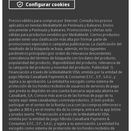
Configurar cookies
Precios válidos para compras por Internet. Consulta los precios
aplicados en tiendas MediaMarkt en Península y Baleares. Envíos
únicamente a Península y Baleares. Promociones y ofertas solo
válidas para productos vendidos por MediaMarkt. Ciertos productos
pueden tener una clasificación más alta por formar parte de
promociones especiales o campañas publicitarias. La clasificación del
resultado de la búsqueda se basa, además, en los siguientes
parámetros principales (por orden de relevancia descendente):
coincidencia del término de búsqueda con los datos del producto,
popularidad del producto, disponibilidad del producto, relevancia de
la categoría del producto y novedad del producto. Publicidad: 1)
Financiación a través de la MediaMarkt VISA, emitida por la entidad de
pago híbrida CaixaBank Payments & Consumer, E.F.C., E.P., S.A.U., y
sujeta a su aprobación. La entidad ha escogido como sistema de
protección de los fondos recibidos de usuarios de servicios de pago
que presta su depósito en una cuenta bancaria separada abierta en
CaixaBank, S.A. Conoce más acerca de las formas de pago de tu
tarjeta aquí: www.caixabankpc.com/es/productos. 2) Solo podrás
participar en el sorteo de la Rueda Loca con las compras inferiores o
iguales a 300 € y en el mismo día de la compra; entra en la app InOne
y prueba suerte. *Financiación a través de la MediaMarkt VISA,
emitida por la entidad de pago híbrida CaixaBank Payments &
Consumer, E.F.C., E.P., S.A.U., y sujeta a su autorización. La entidad ha
escogido como sistema de protección de los fondos recibidos de