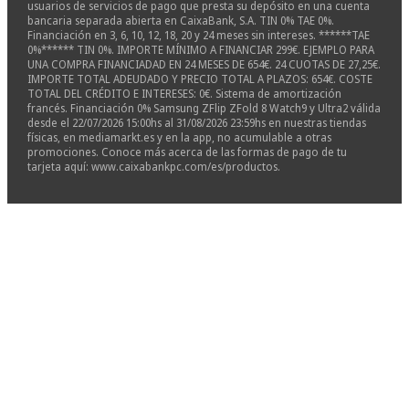
usuarios de servicios de pago que presta su depósito en una cuenta
bancaria separada abierta en CaixaBank, S.A. TIN 0% TAE 0%.
Financiación en 3, 6, 10, 12, 18, 20 y 24 meses sin intereses. ******TAE
0%****** TIN 0%. IMPORTE MÍNIMO A FINANCIAR 299€. EJEMPLO PARA
UNA COMPRA FINANCIADAD EN 24 MESES DE 654€. 24 CUOTAS DE 27,25€.
IMPORTE TOTAL ADEUDADO Y PRECIO TOTAL A PLAZOS: 654€. COSTE
TOTAL DEL CRÉDITO E INTERESES: 0€. Sistema de amortización
francés. Financiación 0% Samsung ZFlip ZFold 8 Watch9 y Ultra2 válida
desde el 22/07/2026 15:00hs al 31/08/2026 23:59hs en nuestras tiendas
físicas, en mediamarkt.es y en la app, no acumulable a otras
promociones. Conoce más acerca de las formas de pago de tu
tarjeta aquí: www.caixabankpc.com/es/productos.