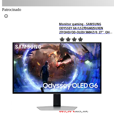
Patrocinado
Monitor gaming - SAMSUNG
ODYSSEY G6 /LS27DG602SUXEN
27/QHD/QD-OLED/360HZ/0, 27 ", QHD,
0,03 ms, 360 Hz, Silver
9
Basado en 9 valoraciones
Ficha técnica
-9%
766,11 €
766,11€
689,50 €
689,50€