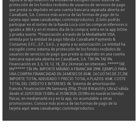
protección de los fondos recibidos de usuarios de servicios de pago
que presta su depósito en una cuenta bancaria separada abierta en
CaixaBank, S.A. Conoce más acerca de las formas de pago de tu
tarjeta aquí: www.caixabankpc.com/es/productos. 2) Solo podrás
participar en el sorteo de la Rueda Loca con las compras inferiores o
iguales a 300 € y en el mismo día de la compra; entra en la app InOne
y prueba suerte. *Financiación a través de la MediaMarkt VISA,
emitida por la entidad de pago híbrida CaixaBank Payments &
Consumer, E.F.C., E.P., S.A.U., y sujeta a su autorización. La entidad ha
escogido como sistema de protección de los fondos recibidos de
usuarios de servicios de pago que presta su depósito en una cuenta
bancaria separada abierta en CaixaBank, S.A. TIN 0% TAE 0%.
Financiación en 3, 6, 10, 12, 18, 20 y 24 meses sin intereses. ******TAE
0%****** TIN 0%. IMPORTE MÍNIMO A FINANCIAR 299€. EJEMPLO PARA
UNA COMPRA FINANCIADAD EN 24 MESES DE 654€. 24 CUOTAS DE 27,25€.
IMPORTE TOTAL ADEUDADO Y PRECIO TOTAL A PLAZOS: 654€. COSTE
TOTAL DEL CRÉDITO E INTERESES: 0€. Sistema de amortización
francés. Financiación 0% Samsung ZFlip ZFold 8 Watch9 y Ultra2 válida
desde el 22/07/2026 15:00hs al 31/08/2026 23:59hs en nuestras tiendas
físicas, en mediamarkt.es y en la app, no acumulable a otras
promociones. Conoce más acerca de las formas de pago de tu
tarjeta aquí: www.caixabankpc.com/es/productos.