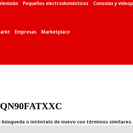
elevisión
Pequeños electrodomésticos
Consolas y video
arkt
Empresas
Marketplace
55QN90FATXXC
 búsqueda o inténtalo de nuevo con términos similares.