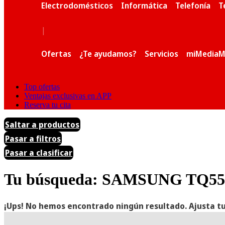
Electrodomésticos
Informática
Telefonía
T
|
Ofertas
¿Te ayudamos?
Servicios
miMediaM
Top ofertas
Ventajas exclusivas en APP
Reserva tu cita
Saltar a productos
Pasar a filtros
Pasar a clasificar
Tu búsqueda: SAMSUNG TQ
¡Ups! No hemos encontrado ningún resultado. Ajusta tu