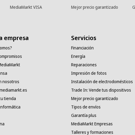
MediaMarkt VISA
Mejor precio garantizado
G
a empresa
Servicios
somos?
Financiación
compromisos
Energía
 MediaMarkt
Reparaciones
ensa
Impresión de fotos
n nosotros
Instalación de electrodomésticos
 mediamarkt.es
Trade In: Vende tus dispositivos
tu tienda
Mejor precio garantizado
informática
Tipos de envíos
Garantía plus
ana
MediaMarkt Empresas
Talleres y formaciones