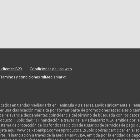
 clientes B2B
Condiciones de uso web
Términos y condiciones miMediaMarkt
licados en tiendas MediaMarkt en Península y Baleares. Envíos únicamente a Pení
 una clasificación más alta por formar parte de promociones especiales o campañ
de relevancia descendente): coincidencia del término de búsqueda con los datos 
oducto. Publicidad: 1) Financiación a través de la MediaMarkt VISA, emitida por 
o sistema de protección de los fondos recibidos de usuarios de servicios de pago
eta aquí: www.caixabankpc.com/es/productos. 2) Solo podrás participar en el sor
te. *Financiación a través de la MediaMarkt VISA, emitida por la entidad de pago 