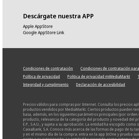
Descárgate nuestra APP
Apple AppStore
Google AppStore Link
Condiciones de contratación
Condiciones de contratación para
Política de privacidad
Politica de privacidad miMediaMarkt
Integridad y cumplimiento
Declaración de accesibilidad
Precios válidos para compras por Internet. Consulta los precios ap
productos vendidos por MediaMarkt. Ciertos productos pueden tener
basa, además, en los siguientes parámetros principales (por orden 
producto, relevancia de la categoría del producto y novedad del pr
E.P., S.A.U., y sujeta a su aprobación. La entidad ha escogido com
CaixaBank, S.A. Conoce más acerca de las formas de pago de tu tarj
y en el mismo día de la compra; entra en la app InOne y prueba suer