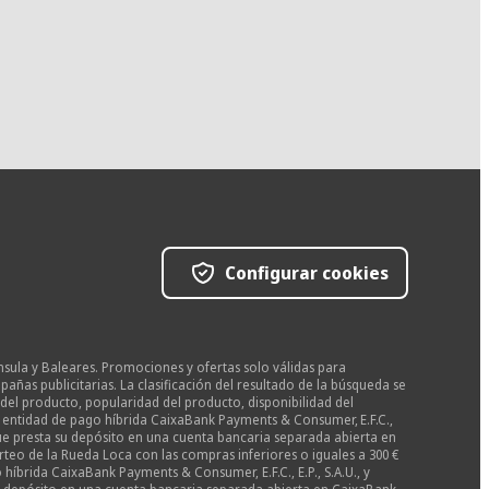
Configurar cookies
nsula y Baleares. Promociones y ofertas solo válidas para
as publicitarias. La clasificación del resultado de la búsqueda se
del producto, popularidad del producto, disponibilidad del
la entidad de pago híbrida CaixaBank Payments & Consumer, E.F.C.,
 que presta su depósito en una cuenta bancaria separada abierta en
teo de la Rueda Loca con las compras inferiores o iguales a 300 €
híbrida CaixaBank Payments & Consumer, E.F.C., E.P., S.A.U., y