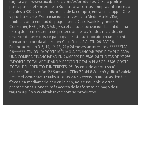
tarjeta aquí: www.caixabankpc.com/es/productos. 2) Solo podrás
participar en el sorteo de la Rueda Loca con las compras inferiores o
iguales a 300 € y en el mismo día de la compra; entra en la app InOne
y prueba suerte. *Financiación a través de la MediaMarkt VISA,
emitida por la entidad de pago híbrida CaixaBank Payments &
Consumer, E.F.C., E.P., S.A.U., y sujeta a su autorización. La entidad ha
escogido como sistema de protección de los fondos recibidos de
usuarios de servicios de pago que presta su depósito en una cuenta
bancaria separada abierta en CaixaBank, S.A. TIN 0% TAE 0%.
Financiación en 3, 6, 10, 12, 18, 20 y 24 meses sin intereses. ******TAE
0%****** TIN 0%. IMPORTE MÍNIMO A FINANCIAR 299€. EJEMPLO PARA
UNA COMPRA FINANCIADAD EN 24 MESES DE 654€. 24 CUOTAS DE 27,25€.
IMPORTE TOTAL ADEUDADO Y PRECIO TOTAL A PLAZOS: 654€. COSTE
TOTAL DEL CRÉDITO E INTERESES: 0€. Sistema de amortización
francés. Financiación 0% Samsung ZFlip ZFold 8 Watch9 y Ultra2 válida
desde el 22/07/2026 15:00hs al 31/08/2026 23:59hs en nuestras tiendas
físicas, en mediamarkt.es y en la app, no acumulable a otras
promociones. Conoce más acerca de las formas de pago de tu
tarjeta aquí: www.caixabankpc.com/es/productos.