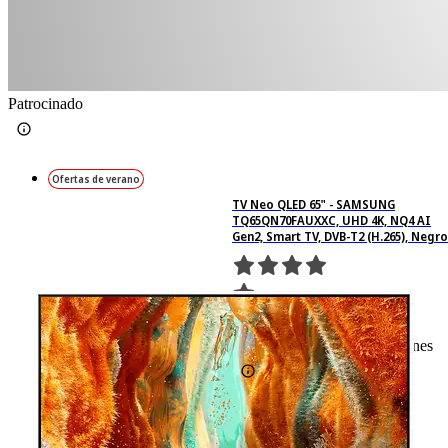
Patrocinado
Ofertas de verano
TV Neo QLED 65" - SAMSUNG
TQ65QN70FAUXXC, UHD 4K, NQ4 AI
Gen2, Smart TV, DVB-T2 (H.265), Negro
238
Basado en 238 valoraciones