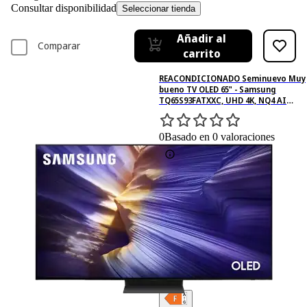
Consultar disponibilidad
Seleccionar tienda
Añadir al
Comparar
carrito
REACONDICIONADO Seminuevo Muy
bueno TV OLED 65" - Samsung
TQ65S93FATXXC, UHD 4K, NQ4 AI
Gen3, Smart TV, DVB-T2 (H.265), Full
AI, Negro grafito
0
Basado en 0 valoraciones