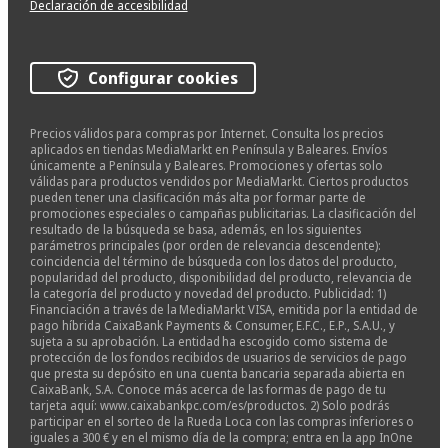
Declaración de accesibilidad
Configurar cookies
Precios válidos para compras por Internet. Consulta los precios
aplicados en tiendas MediaMarkt en Península y Baleares. Envíos
únicamente a Península y Baleares. Promociones y ofertas solo
válidas para productos vendidos por MediaMarkt. Ciertos productos
pueden tener una clasificación más alta por formar parte de
promociones especiales o campañas publicitarias. La clasificación del
resultado de la búsqueda se basa, además, en los siguientes
parámetros principales (por orden de relevancia descendente):
coincidencia del término de búsqueda con los datos del producto,
popularidad del producto, disponibilidad del producto, relevancia de
la categoría del producto y novedad del producto. Publicidad: 1)
Financiación a través de la MediaMarkt VISA, emitida por la entidad de
pago híbrida CaixaBank Payments & Consumer, E.F.C., E.P., S.A.U., y
sujeta a su aprobación. La entidad ha escogido como sistema de
protección de los fondos recibidos de usuarios de servicios de pago
que presta su depósito en una cuenta bancaria separada abierta en
CaixaBank, S.A. Conoce más acerca de las formas de pago de tu
tarjeta aquí: www.caixabankpc.com/es/productos. 2) Solo podrás
participar en el sorteo de la Rueda Loca con las compras inferiores o
iguales a 300 € y en el mismo día de la compra; entra en la app InOne