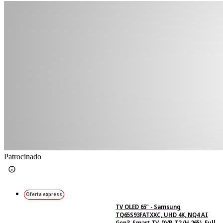
Patrocinado
Oferta express
TV OLED 65" - Samsung
TQ65S93FATXXC, UHD 4K, NQ4 AI
Gen3, Smart TV, DVB-T2 (H.265), Full