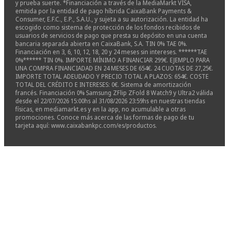
y prueba suerte. *Financiación a través de la MediaMarkt VISA,
emitida por la entidad de pago híbrida CaixaBank Payments &
Consumer, E.F.C., E.P., S.A.U., y sujeta a su autorización. La entidad ha
escogido como sistema de protección de los fondos recibidos de
usuarios de servicios de pago que presta su depósito en una cuenta
bancaria separada abierta en CaixaBank, S.A. TIN 0% TAE 0%.
Financiación en 3, 6, 10, 12, 18, 20 y 24 meses sin intereses. ******TAE
0%****** TIN 0%. IMPORTE MÍNIMO A FINANCIAR 299€. EJEMPLO PARA
UNA COMPRA FINANCIADAD EN 24 MESES DE 654€. 24 CUOTAS DE 27,25€.
IMPORTE TOTAL ADEUDADO Y PRECIO TOTAL A PLAZOS: 654€. COSTE
TOTAL DEL CRÉDITO E INTERESES: 0€. Sistema de amortización
francés. Financiación 0% Samsung ZFlip ZFold 8 Watch9 y Ultra2 válida
desde el 22/07/2026 15:00hs al 31/08/2026 23:59hs en nuestras tiendas
físicas, en mediamarkt.es y en la app, no acumulable a otras
promociones. Conoce más acerca de las formas de pago de tu
tarjeta aquí: www.caixabankpc.com/es/productos.