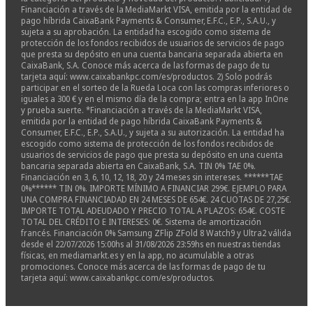
Financiación a través de la MediaMarkt VISA, emitida por la entidad de
pago híbrida CaixaBank Payments & Consumer, E.F.C., E.P., S.A.U., y
sujeta a su aprobación. La entidad ha escogido como sistema de
protección de los fondos recibidos de usuarios de servicios de pago
que presta su depósito en una cuenta bancaria separada abierta en
CaixaBank, S.A. Conoce más acerca de las formas de pago de tu
tarjeta aquí: www.caixabankpc.com/es/productos. 2) Solo podrás
participar en el sorteo de la Rueda Loca con las compras inferiores o
iguales a 300 € y en el mismo día de la compra; entra en la app InOne
y prueba suerte. *Financiación a través de la MediaMarkt VISA,
emitida por la entidad de pago híbrida CaixaBank Payments &
Consumer, E.F.C., E.P., S.A.U., y sujeta a su autorización. La entidad ha
escogido como sistema de protección de los fondos recibidos de
usuarios de servicios de pago que presta su depósito en una cuenta
bancaria separada abierta en CaixaBank, S.A. TIN 0% TAE 0%.
Financiación en 3, 6, 10, 12, 18, 20 y 24 meses sin intereses. ******TAE
0%****** TIN 0%. IMPORTE MÍNIMO A FINANCIAR 299€. EJEMPLO PARA
UNA COMPRA FINANCIADAD EN 24 MESES DE 654€. 24 CUOTAS DE 27,25€.
IMPORTE TOTAL ADEUDADO Y PRECIO TOTAL A PLAZOS: 654€. COSTE
TOTAL DEL CRÉDITO E INTERESES: 0€. Sistema de amortización
francés. Financiación 0% Samsung ZFlip ZFold 8 Watch9 y Ultra2 válida
desde el 22/07/2026 15:00hs al 31/08/2026 23:59hs en nuestras tiendas
físicas, en mediamarkt.es y en la app, no acumulable a otras
promociones. Conoce más acerca de las formas de pago de tu
tarjeta aquí: www.caixabankpc.com/es/productos.