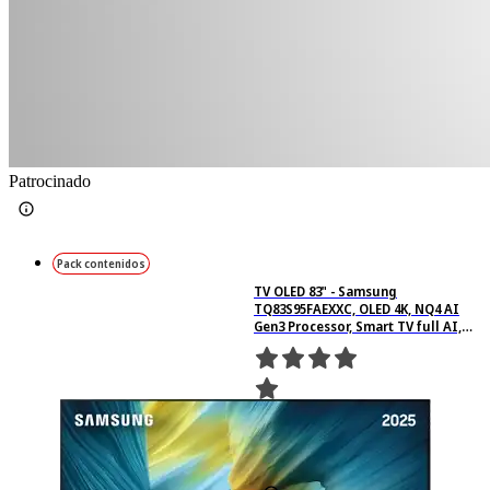
Patrocinado
Pack contenidos
TV OLED 83" - Samsung
TQ83S95FAEXXC, OLED 4K, NQ4 AI
Gen3 Processor, Smart TV full AI,
Wifi, Negro grafito
5141
Basado en 5141
valoraciones