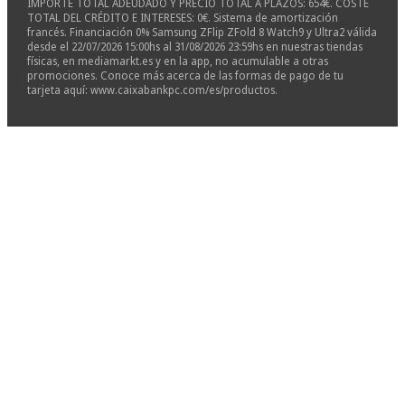
IMPORTE TOTAL ADEUDADO Y PRECIO TOTAL A PLAZOS: 654€. COSTE
TOTAL DEL CRÉDITO E INTERESES: 0€. Sistema de amortización
francés. Financiación 0% Samsung ZFlip ZFold 8 Watch9 y Ultra2 válida
desde el 22/07/2026 15:00hs al 31/08/2026 23:59hs en nuestras tiendas
físicas, en mediamarkt.es y en la app, no acumulable a otras
promociones. Conoce más acerca de las formas de pago de tu
tarjeta aquí: www.caixabankpc.com/es/productos.