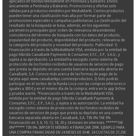
aplicados en tiendas MediaMarkt en Península y Baleares. Envíos
únicamente a Península y Baleares. Promociones y ofertas solo
válidas para productos vendidos por MediaMarkt. Ciertos productos
pueden tener una clasificación más alta por formar parte de
promociones especiales o campañas publicitarias. La clasificación del
resultado de la búsqueda se basa, además, en los siguientes
parámetros principales (por orden de relevancia descendente):
coincidencia del término de búsqueda con los datos del producto,
popularidad del producto, disponibilidad del producto, relevancia de
la categoría del producto y novedad del producto. Publicidad: 1)
Financiación a través de la MediaMarkt VISA, emitida por la entidad de
pago híbrida CaixaBank Payments & Consumer, E.F.C., E.P., S.A.U., y
sujeta a su aprobación. La entidad ha escogido como sistema de
protección de los fondos recibidos de usuarios de servicios de pago
que presta su depósito en una cuenta bancaria separada abierta en
CaixaBank, S.A. Conoce más acerca de las formas de pago de tu
tarjeta aquí: www.caixabankpc.com/es/productos. 2) Solo podrás
participar en el sorteo de la Rueda Loca con las compras inferiores o
iguales a 300 € y en el mismo día de la compra; entra en la app InOne
y prueba suerte. *Financiación a través de la MediaMarkt VISA,
emitida por la entidad de pago híbrida CaixaBank Payments &
Consumer, E.F.C., E.P., S.A.U., y sujeta a su autorización. La entidad ha
escogido como sistema de protección de los fondos recibidos de
usuarios de servicios de pago que presta su depósito en una cuenta
bancaria separada abierta en CaixaBank, S.A. TIN 0% TAE 0%.
Financiación en 3, 6, 10, 12, 18, 20 y 24 meses sin intereses. ******TAE
0%****** TIN 0%. IMPORTE MÍNIMO A FINANCIAR 299€. EJEMPLO PARA
UNA COMPRA FINANCIADAD EN 24 MESES DE 654€. 24 CUOTAS DE 27,25€.