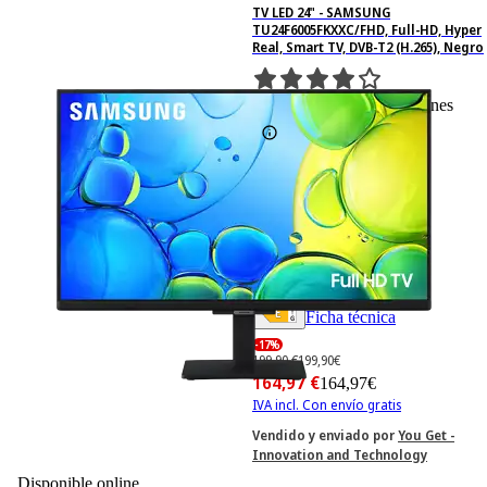
TV LED 24" - SAMSUNG
TU24F6005FKXXC/FHD, Full-HD, Hyper
Real, Smart TV, DVB-T2 (H.265), Negro
49
Basado en 49 valoraciones
Ficha técnica
-17%
199,90 €
199,90€
164,97 €
164,97€
IVA incl. Con envío gratis
Vendido y enviado por
You Get -
Innovation and Technology
Disponible online