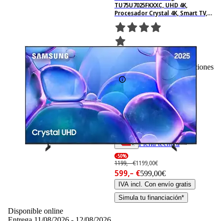
TU75U7025FKXXC, UHD 4K,
Procesador Crystal 4K, Smart TV,
Negro
728
Basado en 728 valoraciones
Ficha técnica
-50%
1199,– €
1199,00€
599,– €
599,00€
IVA incl. Con envío gratis
Simula tu financiación*
Disponible online
Entrega 11/08/2026 - 12/08/2026