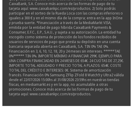
CaixaBank, S.A. Conoce más acerca de las formas de pago de tu
tarjeta aquí: www.caixabankpc.com/es/productos. 2) Solo podrás
participar en el sorteo de la Rueda Loca con las compras inferiores o
iguales a 300 € y en el mismo día de la compra; entra en la app InOne
y prueba suerte. *Financiación a través de la MediaMarkt VISA,
emitida por la entidad de pago híbrida CaixaBank Payments &
Consumer, E.F.C., E.P., S.A.U., y sujeta a su autorización. La entidad ha
escogido como sistema de protección de los fondos recibidos de
usuarios de servicios de pago que presta su depósito en una cuenta
bancaria separada abierta en CaixaBank, S.A. TIN 0% TAE 0%.
Financiación en 3, 6, 10, 12, 18, 20 y 24 meses sin intereses. ******TAE
0%****** TIN 0%. IMPORTE MÍNIMO A FINANCIAR 299€. EJEMPLO PARA
UNA COMPRA FINANCIADAD EN 24 MESES DE 654€. 24 CUOTAS DE 27,25€.
IMPORTE TOTAL ADEUDADO Y PRECIO TOTAL A PLAZOS: 654€. COSTE
TOTAL DEL CRÉDITO E INTERESES: 0€. Sistema de amortización
francés. Financiación 0% Samsung ZFlip ZFold 8 Watch9 y Ultra2 válida
desde el 22/07/2026 15:00hs al 31/08/2026 23:59hs en nuestras tiendas
físicas, en mediamarkt.es y en la app, no acumulable a otras
promociones. Conoce más acerca de las formas de pago de tu
tarjeta aquí: www.caixabankpc.com/es/productos.