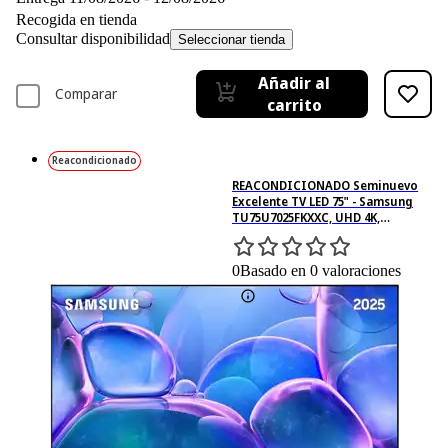
Recogida en tienda
Consultar disponibilidad
Seleccionar tienda
Añadir al
Comparar
carrito
Reacondicionado
REACONDICIONADO Seminuevo
Excelente TV LED 75" - Samsung
TU75U7025FKXXC, UHD 4K,
Procesador Crystal 4K, Smart TV,
Negro
0
Basado en 0 valoraciones