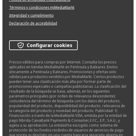
Términos y condiciones miMediaMarkt
Integridad y cumplimiento
Declaración de accesibilidad
Configurar cookies
Precios válidos para compras por Internet. Consulta los precios
aplicados en tiendas MediaMarkt en Península y Baleares. Envíos
únicamente a Península y Baleares. Promociones y ofertas solo
válidas para productos vendidos por MediaMarkt. Ciertos productos
pueden tener una clasificación más alta por formar parte de
promociones especiales o campañas publicitarias. La clasificación del
resultado de la búsqueda se basa, además, en los siguientes
parámetros principales (por orden de relevancia descendente):
coincidencia del término de búsqueda con los datos del producto,
popularidad del producto, disponibilidad del producto, relevancia de
la categoría del producto y novedad del producto. Publicidad: 1)
Financiación a través de la MediaMarkt VISA, emitida por la entidad de
pago híbrida CaixaBank Payments & Consumer, E.F.C., E.P., S.A.U., y
sujeta a su aprobación. La entidad ha escogido como sistema de
protección de los fondos recibidos de usuarios de servicios de pago
que presta su depósito en una cuenta bancaria separada abierta en