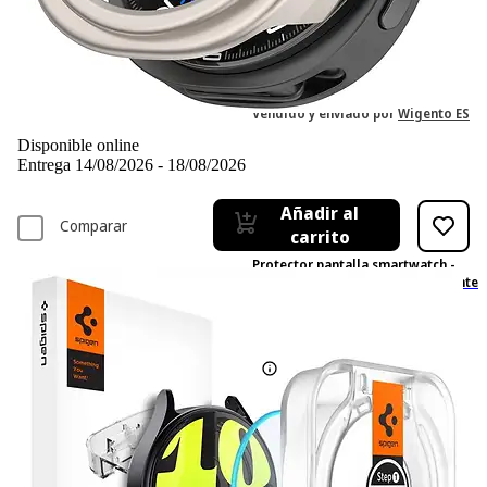
10,95 €
10,95€
IVA incl., envío no incl.
Vendido y enviado por
Wigento ES
Disponible online
Entrega 14/08/2026 - 18/08/2026
Añadir al
Comparar
carrito
Protector pantalla smartwatch -
GLAS.tR EZ Fit SPIGEN, Transparente
0
Basado en valoraciones