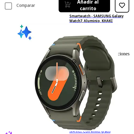
Añadir al
Comparar
carrito
Smartwatch - SAMSUNG Galaxy
Watch7, Aluminio, KHAKI
528
Basado en 528 valoraciones
196,38 €
196,38€
IVA incl. Con envío gratis