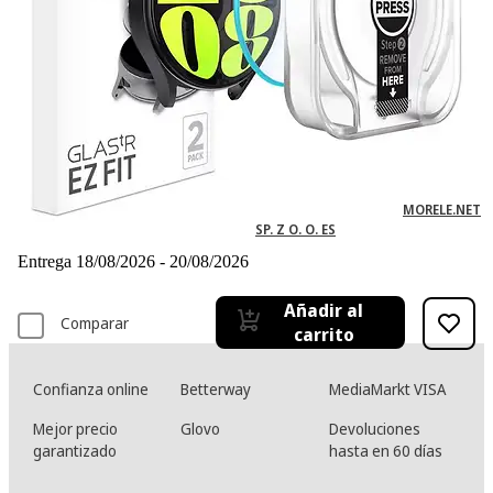
-10%
28,77 €
28,77€
25,89 €
25,89€
IVA incl. Con envío gratis
Vendido y enviado por
MORELE.NET
SP. Z O. O. ES
Entrega 18/08/2026 - 20/08/2026
Añadir al
Comparar
carrito
Confianza online
Betterway
MediaMarkt VISA
Mejor precio
Glovo
Devoluciones
garantizado
hasta en 60 días