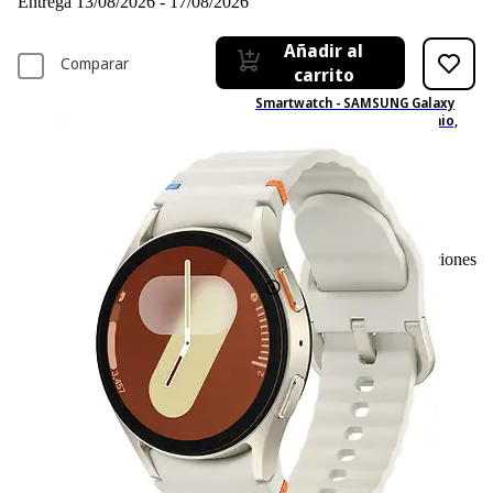
Entrega 13/08/2026 - 17/08/2026
Añadir al
Comparar
carrito
Smartwatch - SAMSUNG Galaxy
Watch7 Small, 40 mm, Aluminio,
Crema
535
Basado en 535 valoraciones