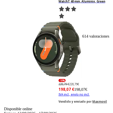
Watch7, 40 mm, Aluminio, Green
614
Basado en 614 valoraciones
-10%
220,79 €
220,79€
198,07 €
198,07€
IVA incl., envío no incl.
Vendido y enviado por
Maxmovil
Disponible online