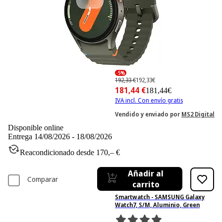
-5%
192,33 €
192,33€
181,44 €
181,44€
IVA incl. Con envío gratis
Vendido y enviado por
MS2 Digital
Disponible online
Entrega 14/08/2026 - 18/08/2026
Reacondicionado desde 170,– €
Añadir al
Comparar
carrito
Smartwatch - SAMSUNG Galaxy
Watch7, S/M, Aluminio, Green