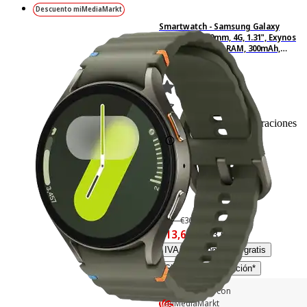
Descuento miMediaMarkt
Smartwatch - Samsung Galaxy
Watch7 LTE 40mm, 4G, 1.31", Exynos
W1000, 32GB, 2GB RAM, 300mAh,
Android, Verde
782
Basado en 782 valoraciones
-15%
369,– €
369,00€
313,65 €
313,65€
IVA incl. Con envío gratis
Simula tu financiación*
-15,68 € extra
con
miMediaMarkt